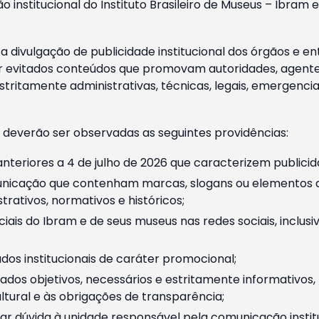
o institucional do Instituto Brasileiro de Museus – Ibra
 divulgação de publicidade institucional dos órgãos e en
 evitados conteúdos que promovam autoridades, agentes 
ritamente administrativas, técnicas, legais, emergencia
 deverão ser observadas as seguintes providências:
nteriores a 4 de julho de 2026 que caracterizem publicid
nicação que contenham marcas, slogans ou elementos da 
rativos, normativos e históricos;
ciais do Ibram e de seus museus nas redes sociais, inclus
os institucionais de caráter promocional;
dos objetivos, necessários e estritamente informativos
tural e às obrigações de transparência;
r dúvida à unidade responsável pela comunicação instituci