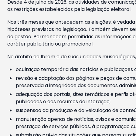
Desde 4 de julho de 2026, as atividades de comunicaçã
as restrições estabelecidas pela legislação eleitoral.
Nos três meses que antecedem as eleições, é vedada a
hipóteses previstas na legislação. Também devem ser
da gestão. Permanecem permitidas as informações est
caráter publicitário ou promocional.
No âmbito do Ibram e de suas unidades museológicas,
ocultação temporária das notícias e publicações a
revisão e adaptação das páginas e peças de comu
preservada a integridade dos documentos administ
adequação dos portais, sites temáticos e perfis ofi
publicados e aos recursos de interação;
suspensão da produção e da veiculação de conteúd
manutenção apenas de notícias, avisos e comunica
prestação de serviços públicos, à programação cul
submissão prévia das situações que possam suscita