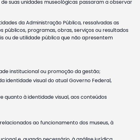
m e de suas unidades museológicas passaram a observar
tidades da Administração Pública, ressalvadas as
públicos, programas, obras, serviços ou resultados
is ou de utilidade pública que não apresentem
ade institucional ou promoção da gestão;
identidade visual do atual Governo Federal,
ive quanto à identidade visual, aos conteúdos
, relacionados ao funcionamento dos museus, à
onal e, quando necessário, à análise jurídica.