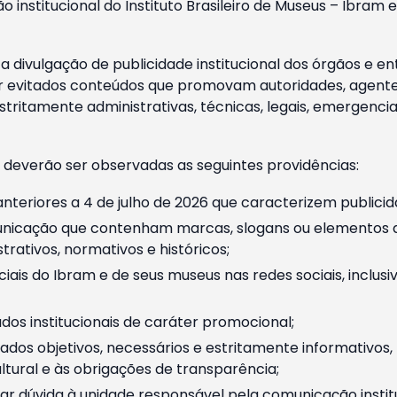
o institucional do Instituto Brasileiro de Museus – Ibra
 divulgação de publicidade institucional dos órgãos e en
 evitados conteúdos que promovam autoridades, agentes 
ritamente administrativas, técnicas, legais, emergencia
 deverão ser observadas as seguintes providências:
nteriores a 4 de julho de 2026 que caracterizem publicid
nicação que contenham marcas, slogans ou elementos da 
rativos, normativos e históricos;
ciais do Ibram e de seus museus nas redes sociais, inclus
os institucionais de caráter promocional;
dos objetivos, necessários e estritamente informativos
tural e às obrigações de transparência;
r dúvida à unidade responsável pela comunicação instituci