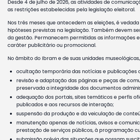
Desde 4 de julho de 2026, as atividades de comunicaçã
as restrições estabelecidas pela legislação eleitoral.
Nos três meses que antecedem as eleições, é vedada a
hipóteses previstas na legislação. Também devem ser
da gestão. Permanecem permitidas as informações est
caráter publicitário ou promocional.
No âmbito do Ibram e de suas unidades museológicas,
ocultação temporária das notícias e publicações a
revisão e adaptação das páginas e peças de comu
preservada a integridade dos documentos administ
adequação dos portais, sites temáticos e perfis ofi
publicados e aos recursos de interação;
suspensão da produção e da veiculação de conteúd
manutenção apenas de notícias, avisos e comunica
prestação de serviços públicos, à programação cul
submissão prévia das situações que possam suscita