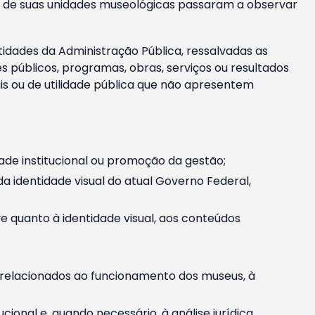
m e de suas unidades museológicas passaram a observar
tidades da Administração Pública, ressalvadas as
públicos, programas, obras, serviços ou resultados
is ou de utilidade pública que não apresentem
ade institucional ou promoção da gestão;
identidade visual do atual Governo Federal,
ive quanto à identidade visual, aos conteúdos
, relacionados ao funcionamento dos museus, à
onal e, quando necessário, à análise jurídica.