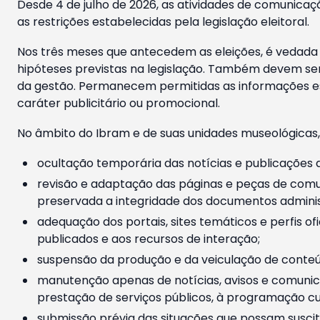
Desde 4 de julho de 2026, as atividades de comunicaçã
as restrições estabelecidas pela legislação eleitoral.
Nos três meses que antecedem as eleições, é vedada a
hipóteses previstas na legislação. Também devem ser
da gestão. Permanecem permitidas as informações est
caráter publicitário ou promocional.
No âmbito do Ibram e de suas unidades museológicas,
ocultação temporária das notícias e publicações a
revisão e adaptação das páginas e peças de comu
preservada a integridade dos documentos administ
adequação dos portais, sites temáticos e perfis ofi
publicados e aos recursos de interação;
suspensão da produção e da veiculação de conteúd
manutenção apenas de notícias, avisos e comunica
prestação de serviços públicos, à programação cul
submissão prévia das situações que possam suscita