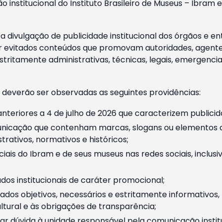
o institucional do Instituto Brasileiro de Museus – Ibra
 divulgação de publicidade institucional dos órgãos e en
 evitados conteúdos que promovam autoridades, agentes 
ritamente administrativas, técnicas, legais, emergencia
 deverão ser observadas as seguintes providências:
nteriores a 4 de julho de 2026 que caracterizem publicid
nicação que contenham marcas, slogans ou elementos da 
rativos, normativos e históricos;
ciais do Ibram e de seus museus nas redes sociais, inclus
os institucionais de caráter promocional;
dos objetivos, necessários e estritamente informativos
tural e às obrigações de transparência;
r dúvida à unidade responsável pela comunicação instituci