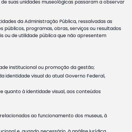
m e de suas unidades museológicas passaram a observar
tidades da Administração Pública, ressalvadas as
públicos, programas, obras, serviços ou resultados
is ou de utilidade pública que não apresentem
ade institucional ou promoção da gestão;
identidade visual do atual Governo Federal,
ive quanto à identidade visual, aos conteúdos
, relacionados ao funcionamento dos museus, à
onal e, quando necessário, à análise jurídica.