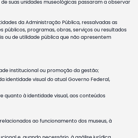
m e de suas unidades museológicas passaram a observar
tidades da Administração Pública, ressalvadas as
públicos, programas, obras, serviços ou resultados
is ou de utilidade pública que não apresentem
ade institucional ou promoção da gestão;
identidade visual do atual Governo Federal,
ive quanto à identidade visual, aos conteúdos
, relacionados ao funcionamento dos museus, à
onal e, quando necessário, à análise jurídica.