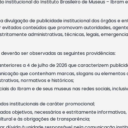
o institucional do Instituto Brasileiro de Museus – Ibra
 divulgação de publicidade institucional dos órgãos e en
 evitados conteúdos que promovam autoridades, agentes 
ritamente administrativas, técnicas, legais, emergencia
 deverão ser observadas as seguintes providências:
nteriores a 4 de julho de 2026 que caracterizem publicid
nicação que contenham marcas, slogans ou elementos da 
rativos, normativos e históricos;
ciais do Ibram e de seus museus nas redes sociais, inclus
os institucionais de caráter promocional;
dos objetivos, necessários e estritamente informativos
tural e às obrigações de transparência;
r dúvida à unidade responsável pela comunicação instituci