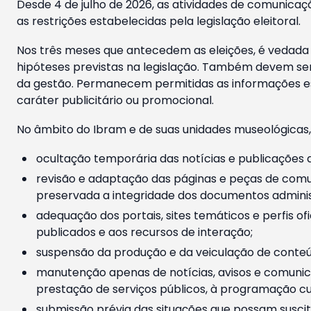
Desde 4 de julho de 2026, as atividades de comunicaçã
as restrições estabelecidas pela legislação eleitoral.
Nos três meses que antecedem as eleições, é vedada a
hipóteses previstas na legislação. Também devem ser
da gestão. Permanecem permitidas as informações est
caráter publicitário ou promocional.
No âmbito do Ibram e de suas unidades museológicas,
ocultação temporária das notícias e publicações a
revisão e adaptação das páginas e peças de comu
preservada a integridade dos documentos administ
adequação dos portais, sites temáticos e perfis ofi
publicados e aos recursos de interação;
suspensão da produção e da veiculação de conteúd
manutenção apenas de notícias, avisos e comunica
prestação de serviços públicos, à programação cul
submissão prévia das situações que possam suscita