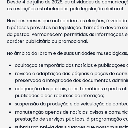
Desde 4 de julho de 2026, as atividades de comunicaçã
as restrições estabelecidas pela legislação eleitoral.
Nos três meses que antecedem as eleições, é vedada a
hipóteses previstas na legislação. Também devem ser
da gestão. Permanecem permitidas as informações est
caráter publicitário ou promocional.
No âmbito do Ibram e de suas unidades museológicas,
ocultação temporária das notícias e publicações a
revisão e adaptação das páginas e peças de comu
preservada a integridade dos documentos administ
adequação dos portais, sites temáticos e perfis ofi
publicados e aos recursos de interação;
suspensão da produção e da veiculação de conteúd
manutenção apenas de notícias, avisos e comunica
prestação de serviços públicos, à programação cul
submissão prévia das situações que possam suscita