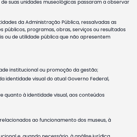
m e de suas unidades museológicas passaram a observar
tidades da Administração Pública, ressalvadas as
públicos, programas, obras, serviços ou resultados
is ou de utilidade pública que não apresentem
ade institucional ou promoção da gestão;
identidade visual do atual Governo Federal,
ive quanto à identidade visual, aos conteúdos
, relacionados ao funcionamento dos museus, à
onal e, quando necessário, à análise jurídica.