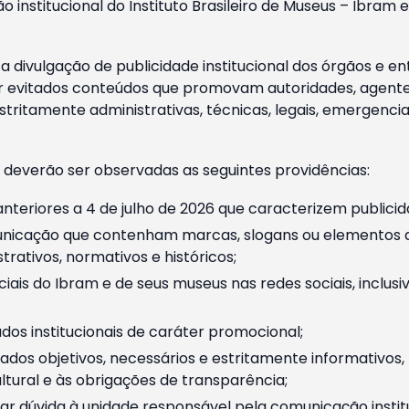
o institucional do Instituto Brasileiro de Museus – Ibra
 divulgação de publicidade institucional dos órgãos e en
 evitados conteúdos que promovam autoridades, agentes 
ritamente administrativas, técnicas, legais, emergencia
 deverão ser observadas as seguintes providências:
nteriores a 4 de julho de 2026 que caracterizem publicid
nicação que contenham marcas, slogans ou elementos da 
rativos, normativos e históricos;
ciais do Ibram e de seus museus nas redes sociais, inclus
os institucionais de caráter promocional;
dos objetivos, necessários e estritamente informativos
tural e às obrigações de transparência;
r dúvida à unidade responsável pela comunicação instituci