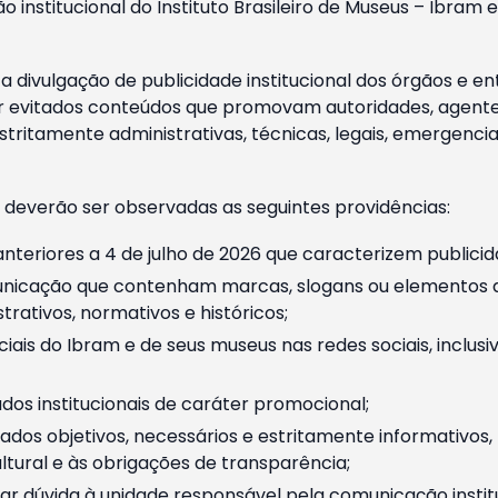
o institucional do Instituto Brasileiro de Museus – Ibra
 divulgação de publicidade institucional dos órgãos e en
 evitados conteúdos que promovam autoridades, agentes 
ritamente administrativas, técnicas, legais, emergencia
 deverão ser observadas as seguintes providências:
nteriores a 4 de julho de 2026 que caracterizem publicid
nicação que contenham marcas, slogans ou elementos da 
rativos, normativos e históricos;
ciais do Ibram e de seus museus nas redes sociais, inclus
os institucionais de caráter promocional;
dos objetivos, necessários e estritamente informativos
tural e às obrigações de transparência;
r dúvida à unidade responsável pela comunicação instituci