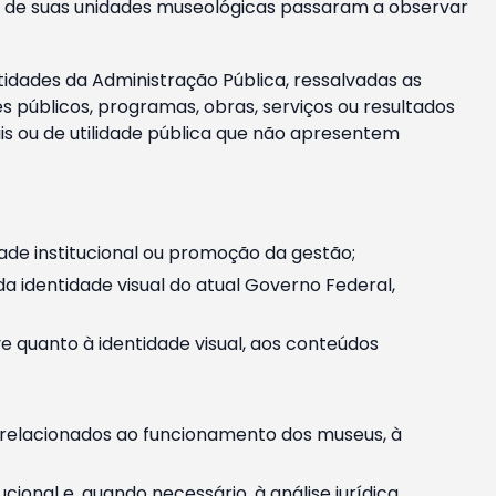
m e de suas unidades museológicas passaram a observar
tidades da Administração Pública, ressalvadas as
públicos, programas, obras, serviços ou resultados
is ou de utilidade pública que não apresentem
ade institucional ou promoção da gestão;
identidade visual do atual Governo Federal,
ive quanto à identidade visual, aos conteúdos
, relacionados ao funcionamento dos museus, à
onal e, quando necessário, à análise jurídica.