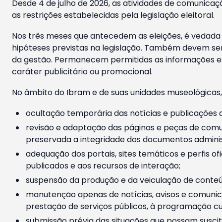
Desde 4 de julho de 2026, as atividades de comunicaçã
as restrições estabelecidas pela legislação eleitoral.
Nos três meses que antecedem as eleições, é vedada a
hipóteses previstas na legislação. Também devem ser
da gestão. Permanecem permitidas as informações est
caráter publicitário ou promocional.
No âmbito do Ibram e de suas unidades museológicas,
ocultação temporária das notícias e publicações a
revisão e adaptação das páginas e peças de comu
preservada a integridade dos documentos administ
adequação dos portais, sites temáticos e perfis ofi
publicados e aos recursos de interação;
suspensão da produção e da veiculação de conteúd
manutenção apenas de notícias, avisos e comunica
prestação de serviços públicos, à programação cul
submissão prévia das situações que possam suscita