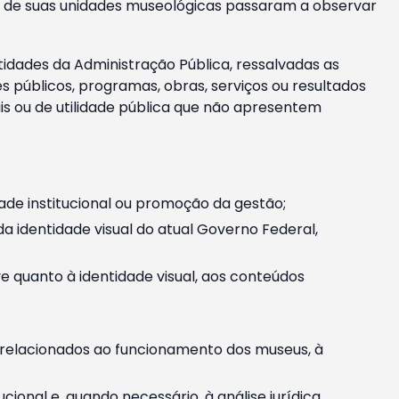
m e de suas unidades museológicas passaram a observar
tidades da Administração Pública, ressalvadas as
públicos, programas, obras, serviços ou resultados
is ou de utilidade pública que não apresentem
ade institucional ou promoção da gestão;
identidade visual do atual Governo Federal,
ive quanto à identidade visual, aos conteúdos
, relacionados ao funcionamento dos museus, à
onal e, quando necessário, à análise jurídica.