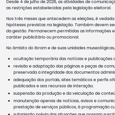
Desde 4 de julho de 2026, as atividades de comunicaçã
as restrições estabelecidas pela legislação eleitoral.
Nos três meses que antecedem as eleições, é vedada a
hipóteses previstas na legislação. Também devem ser
da gestão. Permanecem permitidas as informações est
caráter publicitário ou promocional.
No âmbito do Ibram e de suas unidades museológicas,
ocultação temporária das notícias e publicações a
revisão e adaptação das páginas e peças de comu
preservada a integridade dos documentos administ
adequação dos portais, sites temáticos e perfis ofi
publicados e aos recursos de interação;
suspensão da produção e da veiculação de conteúd
manutenção apenas de notícias, avisos e comunica
prestação de serviços públicos, à programação cul
submissão prévia das situações que possam suscita