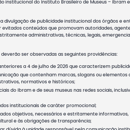
o institucional do Instituto Brasileiro de Museus – Ibra
 divulgação de publicidade institucional dos órgãos e en
 evitados conteúdos que promovam autoridades, agentes 
ritamente administrativas, técnicas, legais, emergencia
 deverão ser observadas as seguintes providências:
nteriores a 4 de julho de 2026 que caracterizem publicid
nicação que contenham marcas, slogans ou elementos da 
rativos, normativos e históricos;
ciais do Ibram e de seus museus nas redes sociais, inclus
os institucionais de caráter promocional;
dos objetivos, necessários e estritamente informativos
tural e às obrigações de transparência;
r dúvida à unidade responsável pela comunicação instituci