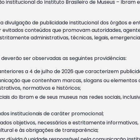
o institucional do Instituto Brasileiro de Museus – Ibra
 divulgação de publicidade institucional dos órgãos e en
 evitados conteúdos que promovam autoridades, agentes 
ritamente administrativas, técnicas, legais, emergencia
 deverão ser observadas as seguintes providências:
nteriores a 4 de julho de 2026 que caracterizem publicid
nicação que contenham marcas, slogans ou elementos da 
rativos, normativos e históricos;
ciais do Ibram e de seus museus nas redes sociais, inclus
os institucionais de caráter promocional;
dos objetivos, necessários e estritamente informativos
tural e às obrigações de transparência;
r dúvida à unidade responsável pela comunicação instituci