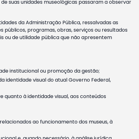
m e de suas unidades museológicas passaram a observar
tidades da Administração Pública, ressalvadas as
públicos, programas, obras, serviços ou resultados
is ou de utilidade pública que não apresentem
ade institucional ou promoção da gestão;
identidade visual do atual Governo Federal,
ive quanto à identidade visual, aos conteúdos
, relacionados ao funcionamento dos museus, à
onal e, quando necessário, à análise jurídica.