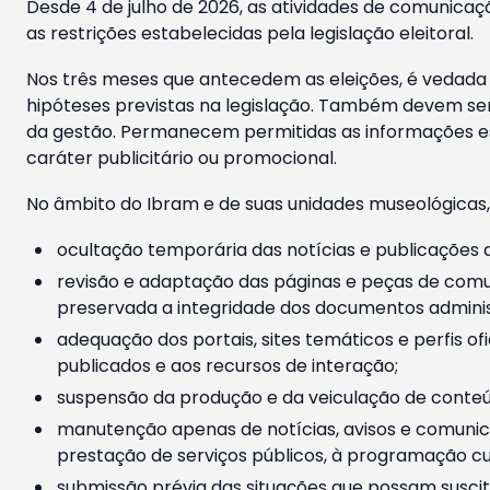
Desde 4 de julho de 2026, as atividades de comunicaçã
as restrições estabelecidas pela legislação eleitoral.
Nos três meses que antecedem as eleições, é vedada a
hipóteses previstas na legislação. Também devem ser
da gestão. Permanecem permitidas as informações est
caráter publicitário ou promocional.
No âmbito do Ibram e de suas unidades museológicas,
ocultação temporária das notícias e publicações a
revisão e adaptação das páginas e peças de comu
preservada a integridade dos documentos administ
adequação dos portais, sites temáticos e perfis ofi
publicados e aos recursos de interação;
suspensão da produção e da veiculação de conteúd
manutenção apenas de notícias, avisos e comunica
prestação de serviços públicos, à programação cul
submissão prévia das situações que possam suscita