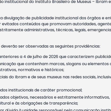
o institucional do Instituto Brasileiro de Museus – Ibra
 divulgação de publicidade institucional dos órgãos e en
 evitados conteúdos que promovam autoridades, agentes 
ritamente administrativas, técnicas, legais, emergencia
 deverão ser observadas as seguintes providências:
nteriores a 4 de julho de 2026 que caracterizem publicid
nicação que contenham marcas, slogans ou elementos da 
rativos, normativos e históricos;
ciais do Ibram e de seus museus nas redes sociais, inclus
os institucionais de caráter promocional;
dos objetivos, necessários e estritamente informativos
tural e às obrigações de transparência;
r dúvida à unidade responsável pela comunicação instituci