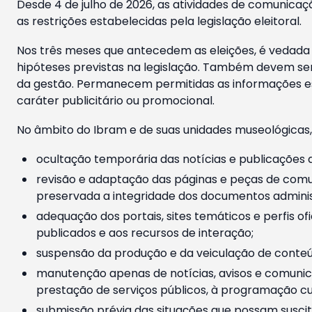
Desde 4 de julho de 2026, as atividades de comunicaçã
as restrições estabelecidas pela legislação eleitoral.
Nos três meses que antecedem as eleições, é vedada a
hipóteses previstas na legislação. Também devem ser
da gestão. Permanecem permitidas as informações est
caráter publicitário ou promocional.
No âmbito do Ibram e de suas unidades museológicas,
ocultação temporária das notícias e publicações a
revisão e adaptação das páginas e peças de comu
preservada a integridade dos documentos administ
adequação dos portais, sites temáticos e perfis ofi
publicados e aos recursos de interação;
suspensão da produção e da veiculação de conteúd
manutenção apenas de notícias, avisos e comunica
prestação de serviços públicos, à programação cul
submissão prévia das situações que possam suscita