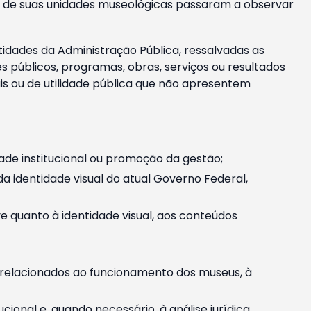
m e de suas unidades museológicas passaram a observar
tidades da Administração Pública, ressalvadas as
públicos, programas, obras, serviços ou resultados
is ou de utilidade pública que não apresentem
ade institucional ou promoção da gestão;
identidade visual do atual Governo Federal,
ive quanto à identidade visual, aos conteúdos
, relacionados ao funcionamento dos museus, à
onal e, quando necessário, à análise jurídica.