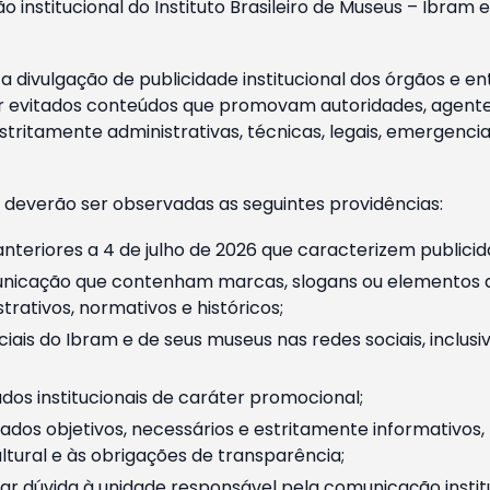
o institucional do Instituto Brasileiro de Museus – Ibra
 divulgação de publicidade institucional dos órgãos e en
 evitados conteúdos que promovam autoridades, agentes 
ritamente administrativas, técnicas, legais, emergencia
 deverão ser observadas as seguintes providências:
nteriores a 4 de julho de 2026 que caracterizem publicid
nicação que contenham marcas, slogans ou elementos da 
rativos, normativos e históricos;
ciais do Ibram e de seus museus nas redes sociais, inclus
os institucionais de caráter promocional;
dos objetivos, necessários e estritamente informativos
tural e às obrigações de transparência;
r dúvida à unidade responsável pela comunicação instituci