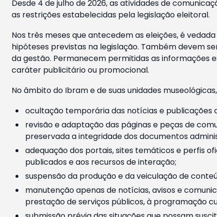
Desde 4 de julho de 2026, as atividades de comunicaçã
as restrições estabelecidas pela legislação eleitoral.
Nos três meses que antecedem as eleições, é vedada a
hipóteses previstas na legislação. Também devem ser
da gestão. Permanecem permitidas as informações est
caráter publicitário ou promocional.
No âmbito do Ibram e de suas unidades museológicas,
ocultação temporária das notícias e publicações a
revisão e adaptação das páginas e peças de comu
preservada a integridade dos documentos administ
adequação dos portais, sites temáticos e perfis ofi
publicados e aos recursos de interação;
suspensão da produção e da veiculação de conteúd
manutenção apenas de notícias, avisos e comunica
prestação de serviços públicos, à programação cul
submissão prévia das situações que possam suscita