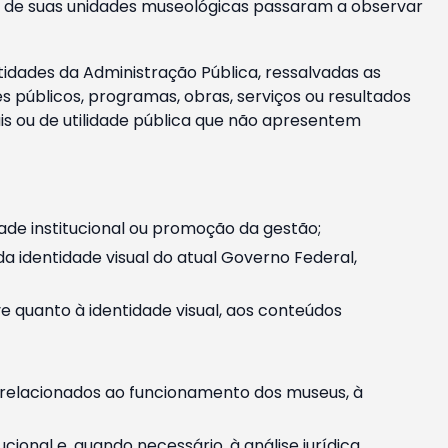
m e de suas unidades museológicas passaram a observar
tidades da Administração Pública, ressalvadas as
públicos, programas, obras, serviços ou resultados
is ou de utilidade pública que não apresentem
ade institucional ou promoção da gestão;
identidade visual do atual Governo Federal,
ive quanto à identidade visual, aos conteúdos
, relacionados ao funcionamento dos museus, à
onal e, quando necessário, à análise jurídica.