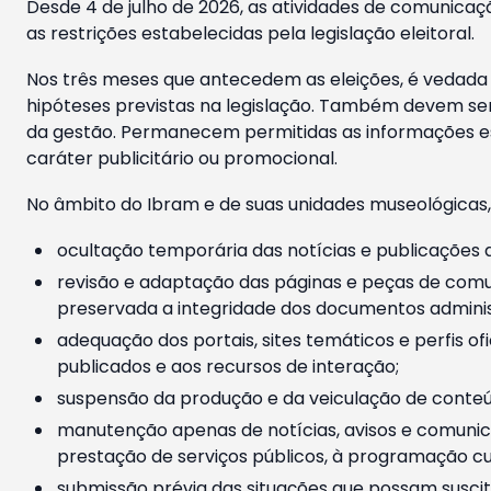
Desde 4 de julho de 2026, as atividades de comunicaçã
as restrições estabelecidas pela legislação eleitoral.
Nos três meses que antecedem as eleições, é vedada a
hipóteses previstas na legislação. Também devem ser
da gestão. Permanecem permitidas as informações est
caráter publicitário ou promocional.
No âmbito do Ibram e de suas unidades museológicas,
ocultação temporária das notícias e publicações a
revisão e adaptação das páginas e peças de comu
preservada a integridade dos documentos administ
adequação dos portais, sites temáticos e perfis ofi
publicados e aos recursos de interação;
suspensão da produção e da veiculação de conteúd
manutenção apenas de notícias, avisos e comunica
prestação de serviços públicos, à programação cul
submissão prévia das situações que possam suscita