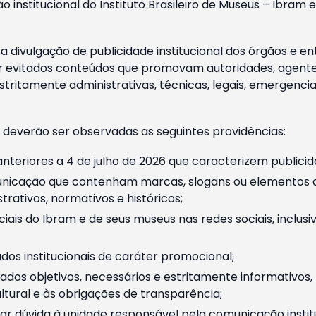
o institucional do Instituto Brasileiro de Museus – Ibra
 divulgação de publicidade institucional dos órgãos e en
 evitados conteúdos que promovam autoridades, agentes 
ritamente administrativas, técnicas, legais, emergencia
 deverão ser observadas as seguintes providências:
nteriores a 4 de julho de 2026 que caracterizem publicid
nicação que contenham marcas, slogans ou elementos da 
rativos, normativos e históricos;
ciais do Ibram e de seus museus nas redes sociais, inclus
os institucionais de caráter promocional;
dos objetivos, necessários e estritamente informativos
tural e às obrigações de transparência;
r dúvida à unidade responsável pela comunicação instituci