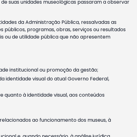
m e de suas unidades museológicas passaram a observar
tidades da Administração Pública, ressalvadas as
públicos, programas, obras, serviços ou resultados
is ou de utilidade pública que não apresentem
ade institucional ou promoção da gestão;
identidade visual do atual Governo Federal,
ive quanto à identidade visual, aos conteúdos
, relacionados ao funcionamento dos museus, à
onal e, quando necessário, à análise jurídica.