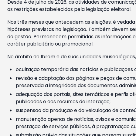
Desde 4 de julho de 2026, as atividades de comunicaçã
as restrições estabelecidas pela legislação eleitoral.
Nos três meses que antecedem as eleições, é vedada a
hipóteses previstas na legislação. Também devem ser
da gestão. Permanecem permitidas as informações est
caráter publicitário ou promocional.
No âmbito do Ibram e de suas unidades museológicas,
ocultação temporária das notícias e publicações a
revisão e adaptação das páginas e peças de comu
preservada a integridade dos documentos administ
adequação dos portais, sites temáticos e perfis ofi
publicados e aos recursos de interação;
suspensão da produção e da veiculação de conteúd
manutenção apenas de notícias, avisos e comunica
prestação de serviços públicos, à programação cul
submissão prévia das situações que possam suscita