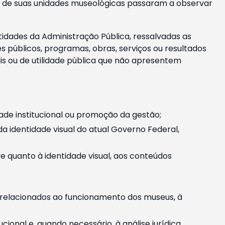
m e de suas unidades museológicas passaram a observar
tidades da Administração Pública, ressalvadas as
públicos, programas, obras, serviços ou resultados
is ou de utilidade pública que não apresentem
ade institucional ou promoção da gestão;
identidade visual do atual Governo Federal,
ive quanto à identidade visual, aos conteúdos
, relacionados ao funcionamento dos museus, à
onal e, quando necessário, à análise jurídica.