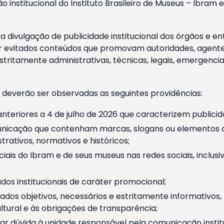
o institucional do Instituto Brasileiro de Museus – Ibra
 divulgação de publicidade institucional dos órgãos e en
 evitados conteúdos que promovam autoridades, agentes 
ritamente administrativas, técnicas, legais, emergencia
 deverão ser observadas as seguintes providências:
nteriores a 4 de julho de 2026 que caracterizem publicid
nicação que contenham marcas, slogans ou elementos da 
rativos, normativos e históricos;
ciais do Ibram e de seus museus nas redes sociais, inclus
os institucionais de caráter promocional;
dos objetivos, necessários e estritamente informativos
tural e às obrigações de transparência;
r dúvida à unidade responsável pela comunicação instituci