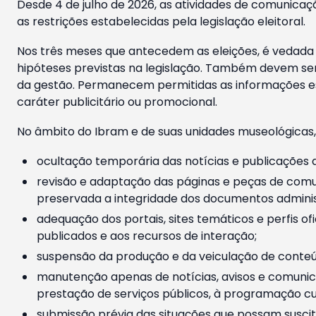
Desde 4 de julho de 2026, as atividades de comunicaçã
as restrições estabelecidas pela legislação eleitoral.
Nos três meses que antecedem as eleições, é vedada a
hipóteses previstas na legislação. Também devem ser
da gestão. Permanecem permitidas as informações est
caráter publicitário ou promocional.
No âmbito do Ibram e de suas unidades museológicas,
ocultação temporária das notícias e publicações a
revisão e adaptação das páginas e peças de comu
preservada a integridade dos documentos administ
adequação dos portais, sites temáticos e perfis ofi
publicados e aos recursos de interação;
suspensão da produção e da veiculação de conteúd
manutenção apenas de notícias, avisos e comunica
prestação de serviços públicos, à programação cul
submissão prévia das situações que possam suscita