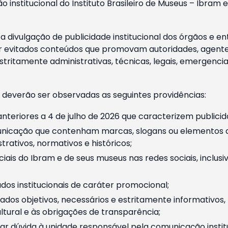
o institucional do Instituto Brasileiro de Museus – Ibra
 divulgação de publicidade institucional dos órgãos e en
 evitados conteúdos que promovam autoridades, agentes 
ritamente administrativas, técnicas, legais, emergencia
 deverão ser observadas as seguintes providências:
nteriores a 4 de julho de 2026 que caracterizem publicid
nicação que contenham marcas, slogans ou elementos da 
rativos, normativos e históricos;
ciais do Ibram e de seus museus nas redes sociais, inclus
os institucionais de caráter promocional;
dos objetivos, necessários e estritamente informativos
tural e às obrigações de transparência;
r dúvida à unidade responsável pela comunicação instituci