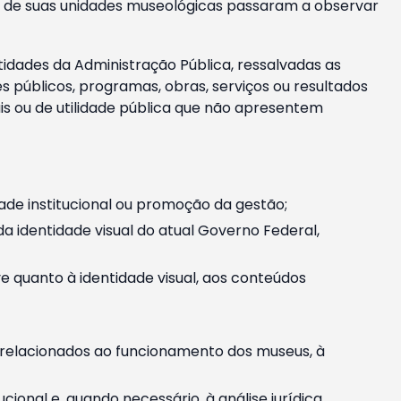
m e de suas unidades museológicas passaram a observar
tidades da Administração Pública, ressalvadas as
públicos, programas, obras, serviços ou resultados
is ou de utilidade pública que não apresentem
ade institucional ou promoção da gestão;
identidade visual do atual Governo Federal,
ive quanto à identidade visual, aos conteúdos
, relacionados ao funcionamento dos museus, à
onal e, quando necessário, à análise jurídica.