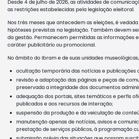
Desde 4 de julho de 2026, as atividades de comunicaçã
as restrições estabelecidas pela legislação eleitoral.
Nos três meses que antecedem as eleições, é vedada a
hipóteses previstas na legislação. Também devem ser
da gestão. Permanecem permitidas as informações est
caráter publicitário ou promocional.
No âmbito do Ibram e de suas unidades museológicas,
ocultação temporária das notícias e publicações a
revisão e adaptação das páginas e peças de comu
preservada a integridade dos documentos administ
adequação dos portais, sites temáticos e perfis ofi
publicados e aos recursos de interação;
suspensão da produção e da veiculação de conteúd
manutenção apenas de notícias, avisos e comunica
prestação de serviços públicos, à programação cul
submissão prévia das situações que possam suscita