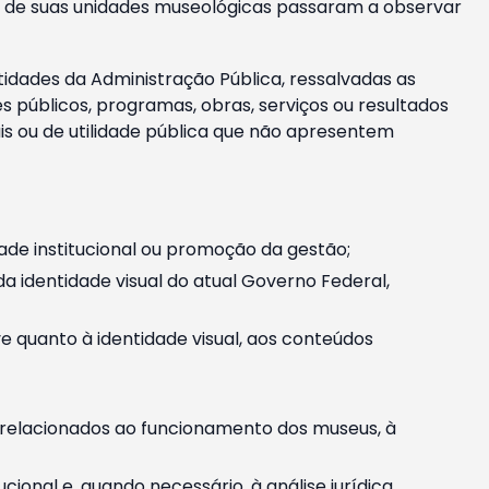
m e de suas unidades museológicas passaram a observar
tidades da Administração Pública, ressalvadas as
públicos, programas, obras, serviços ou resultados
is ou de utilidade pública que não apresentem
ade institucional ou promoção da gestão;
identidade visual do atual Governo Federal,
ive quanto à identidade visual, aos conteúdos
, relacionados ao funcionamento dos museus, à
onal e, quando necessário, à análise jurídica.