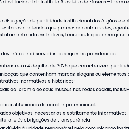
o institucional do Instituto Brasileiro de Museus – Ibra
 divulgação de publicidade institucional dos órgãos e en
 evitados conteúdos que promovam autoridades, agentes 
ritamente administrativas, técnicas, legais, emergencia
 deverão ser observadas as seguintes providências:
nteriores a 4 de julho de 2026 que caracterizem publicid
nicação que contenham marcas, slogans ou elementos da 
rativos, normativos e históricos;
ciais do Ibram e de seus museus nas redes sociais, inclus
os institucionais de caráter promocional;
dos objetivos, necessários e estritamente informativos
tural e às obrigações de transparência;
r dúvida à unidade responsável pela comunicação instituci