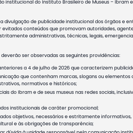
o institucional do Instituto Brasileiro de Museus – Ibra
 divulgação de publicidade institucional dos órgãos e en
 evitados conteúdos que promovam autoridades, agentes 
ritamente administrativas, técnicas, legais, emergencia
 deverão ser observadas as seguintes providências:
nteriores a 4 de julho de 2026 que caracterizem publicid
nicação que contenham marcas, slogans ou elementos da 
rativos, normativos e históricos;
ciais do Ibram e de seus museus nas redes sociais, inclus
os institucionais de caráter promocional;
dos objetivos, necessários e estritamente informativos
tural e às obrigações de transparência;
r dúvida à unidade responsável pela comunicação instituci