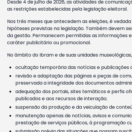
Desde 4 de julho de 2026, as atividades de comunicaçã
as restrições estabelecidas pela legislação eleitoral.
Nos três meses que antecedem as eleições, é vedada a
hipóteses previstas na legislação. Também devem ser
da gestão. Permanecem permitidas as informações est
caráter publicitário ou promocional.
No âmbito do Ibram e de suas unidades museológicas,
ocultação temporária das notícias e publicações a
revisão e adaptação das páginas e peças de comu
preservada a integridade dos documentos administ
adequação dos portais, sites temáticos e perfis ofi
publicados e aos recursos de interação;
suspensão da produção e da veiculação de conteúd
manutenção apenas de notícias, avisos e comunica
prestação de serviços públicos, à programação cul
submissão prévia das situações que possam suscita