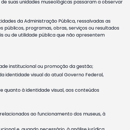
m e de suas unidades museológicas passaram a observar
tidades da Administração Pública, ressalvadas as
públicos, programas, obras, serviços ou resultados
is ou de utilidade pública que não apresentem
ade institucional ou promoção da gestão;
identidade visual do atual Governo Federal,
ive quanto à identidade visual, aos conteúdos
, relacionados ao funcionamento dos museus, à
onal e, quando necessário, à análise jurídica.