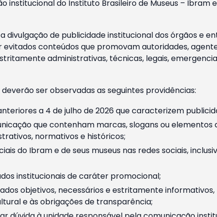
o institucional do Instituto Brasileiro de Museus – Ibra
 divulgação de publicidade institucional dos órgãos e en
 evitados conteúdos que promovam autoridades, agentes 
ritamente administrativas, técnicas, legais, emergencia
 deverão ser observadas as seguintes providências:
nteriores a 4 de julho de 2026 que caracterizem publicid
nicação que contenham marcas, slogans ou elementos da 
rativos, normativos e históricos;
ciais do Ibram e de seus museus nas redes sociais, inclus
os institucionais de caráter promocional;
dos objetivos, necessários e estritamente informativos
tural e às obrigações de transparência;
r dúvida à unidade responsável pela comunicação instituci