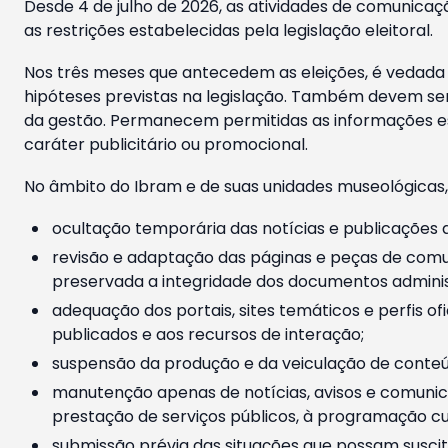
Desde 4 de julho de 2026, as atividades de comunicaçã
as restrições estabelecidas pela legislação eleitoral.
Nos três meses que antecedem as eleições, é vedada a
hipóteses previstas na legislação. Também devem ser
da gestão. Permanecem permitidas as informações est
caráter publicitário ou promocional.
No âmbito do Ibram e de suas unidades museológicas,
ocultação temporária das notícias e publicações a
revisão e adaptação das páginas e peças de comu
preservada a integridade dos documentos administ
adequação dos portais, sites temáticos e perfis ofi
publicados e aos recursos de interação;
suspensão da produção e da veiculação de conteúd
manutenção apenas de notícias, avisos e comunica
prestação de serviços públicos, à programação cul
submissão prévia das situações que possam suscita