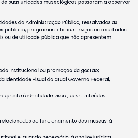
m e de suas unidades museológicas passaram a observar
tidades da Administração Pública, ressalvadas as
públicos, programas, obras, serviços ou resultados
is ou de utilidade pública que não apresentem
ade institucional ou promoção da gestão;
identidade visual do atual Governo Federal,
ive quanto à identidade visual, aos conteúdos
, relacionados ao funcionamento dos museus, à
onal e, quando necessário, à análise jurídica.