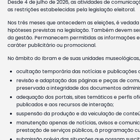
Desde 4 de julho de 2026, as atividades de comunicaçã
as restrições estabelecidas pela legislação eleitoral.
Nos três meses que antecedem as eleições, é vedada a
hipóteses previstas na legislação. Também devem ser
da gestão. Permanecem permitidas as informações est
caráter publicitário ou promocional.
No âmbito do Ibram e de suas unidades museológicas,
ocultação temporária das notícias e publicações a
revisão e adaptação das páginas e peças de comu
preservada a integridade dos documentos administ
adequação dos portais, sites temáticos e perfis ofi
publicados e aos recursos de interação;
suspensão da produção e da veiculação de conteúd
manutenção apenas de notícias, avisos e comunica
prestação de serviços públicos, à programação cul
submissão prévia das situações que possam suscita