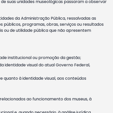
m e de suas unidades museológicas passaram a observar
tidades da Administração Pública, ressalvadas as
públicos, programas, obras, serviços ou resultados
is ou de utilidade pública que não apresentem
ade institucional ou promoção da gestão;
identidade visual do atual Governo Federal,
ive quanto à identidade visual, aos conteúdos
, relacionados ao funcionamento dos museus, à
onal e, quando necessário, à análise jurídica.