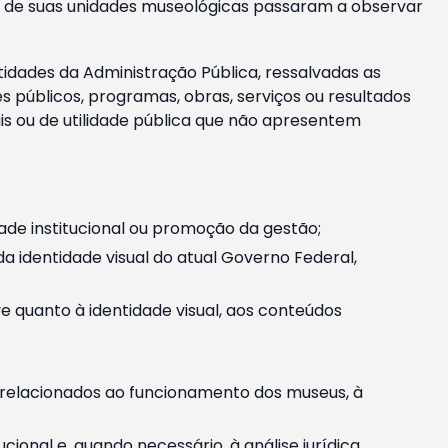
m e de suas unidades museológicas passaram a observar
tidades da Administração Pública, ressalvadas as
públicos, programas, obras, serviços ou resultados
is ou de utilidade pública que não apresentem
ade institucional ou promoção da gestão;
identidade visual do atual Governo Federal,
ive quanto à identidade visual, aos conteúdos
, relacionados ao funcionamento dos museus, à
onal e, quando necessário, à análise jurídica.