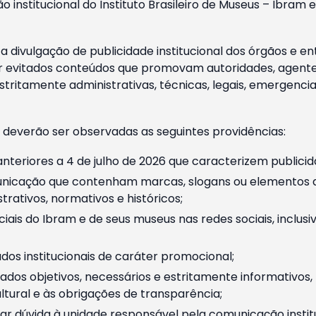
o institucional do Instituto Brasileiro de Museus – Ibra
 divulgação de publicidade institucional dos órgãos e en
 evitados conteúdos que promovam autoridades, agentes 
ritamente administrativas, técnicas, legais, emergencia
 deverão ser observadas as seguintes providências:
nteriores a 4 de julho de 2026 que caracterizem publicid
nicação que contenham marcas, slogans ou elementos da 
rativos, normativos e históricos;
ciais do Ibram e de seus museus nas redes sociais, inclus
os institucionais de caráter promocional;
dos objetivos, necessários e estritamente informativos
tural e às obrigações de transparência;
r dúvida à unidade responsável pela comunicação instituci