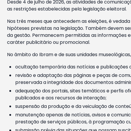
Desde 4 de julho de 2026, as atividades de comunicaçã
as restrições estabelecidas pela legislação eleitoral.
Nos três meses que antecedem as eleições, é vedada a
hipóteses previstas na legislação. Também devem ser
da gestão. Permanecem permitidas as informações est
caráter publicitário ou promocional.
No âmbito do Ibram e de suas unidades museológicas,
ocultação temporária das notícias e publicações a
revisão e adaptação das páginas e peças de comu
preservada a integridade dos documentos administ
adequação dos portais, sites temáticos e perfis ofi
publicados e aos recursos de interação;
suspensão da produção e da veiculação de conteúd
manutenção apenas de notícias, avisos e comunica
prestação de serviços públicos, à programação cul
submissão prévia das situações que possam suscita