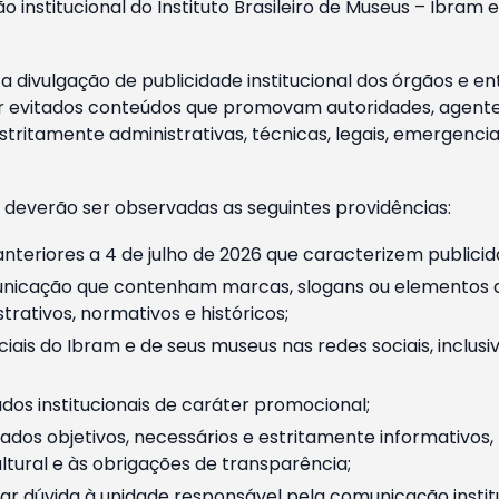
o institucional do Instituto Brasileiro de Museus – Ibra
 divulgação de publicidade institucional dos órgãos e en
 evitados conteúdos que promovam autoridades, agentes 
ritamente administrativas, técnicas, legais, emergencia
 deverão ser observadas as seguintes providências:
nteriores a 4 de julho de 2026 que caracterizem publicid
nicação que contenham marcas, slogans ou elementos da 
rativos, normativos e históricos;
ciais do Ibram e de seus museus nas redes sociais, inclus
os institucionais de caráter promocional;
dos objetivos, necessários e estritamente informativos
tural e às obrigações de transparência;
r dúvida à unidade responsável pela comunicação instituci