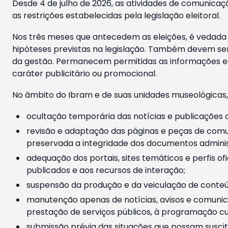
Desde 4 de julho de 2026, as atividades de comunicaçã
as restrições estabelecidas pela legislação eleitoral.
Nos três meses que antecedem as eleições, é vedada a
hipóteses previstas na legislação. Também devem ser
da gestão. Permanecem permitidas as informações est
caráter publicitário ou promocional.
No âmbito do Ibram e de suas unidades museológicas,
ocultação temporária das notícias e publicações a
revisão e adaptação das páginas e peças de comu
preservada a integridade dos documentos administ
adequação dos portais, sites temáticos e perfis ofi
publicados e aos recursos de interação;
suspensão da produção e da veiculação de conteúd
manutenção apenas de notícias, avisos e comunica
prestação de serviços públicos, à programação cul
submissão prévia das situações que possam suscita