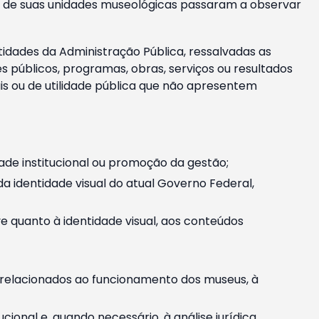
m e de suas unidades museológicas passaram a observar
tidades da Administração Pública, ressalvadas as
públicos, programas, obras, serviços ou resultados
is ou de utilidade pública que não apresentem
ade institucional ou promoção da gestão;
identidade visual do atual Governo Federal,
ive quanto à identidade visual, aos conteúdos
, relacionados ao funcionamento dos museus, à
onal e, quando necessário, à análise jurídica.