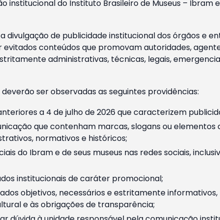
o institucional do Instituto Brasileiro de Museus – Ibra
 divulgação de publicidade institucional dos órgãos e en
 evitados conteúdos que promovam autoridades, agentes 
ritamente administrativas, técnicas, legais, emergencia
 deverão ser observadas as seguintes providências:
nteriores a 4 de julho de 2026 que caracterizem publicid
nicação que contenham marcas, slogans ou elementos da 
rativos, normativos e históricos;
ciais do Ibram e de seus museus nas redes sociais, inclus
os institucionais de caráter promocional;
dos objetivos, necessários e estritamente informativos
tural e às obrigações de transparência;
r dúvida à unidade responsável pela comunicação instituci