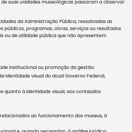
m e de suas unidades museológicas passaram a observar
tidades da Administração Pública, ressalvadas as
públicos, programas, obras, serviços ou resultados
is ou de utilidade pública que não apresentem
ade institucional ou promoção da gestão;
identidade visual do atual Governo Federal,
ive quanto à identidade visual, aos conteúdos
, relacionados ao funcionamento dos museus, à
onal e, quando necessário, à análise jurídica.