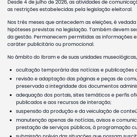
Desde 4 de julho de 2026, as atividades de comunicaçã
as restrições estabelecidas pela legislação eleitoral.
Nos três meses que antecedem as eleições, é vedada a
hipóteses previstas na legislação. Também devem ser
da gestão. Permanecem permitidas as informações est
caráter publicitário ou promocional.
No âmbito do Ibram e de suas unidades museológicas,
ocultação temporária das notícias e publicações a
revisão e adaptação das páginas e peças de comu
preservada a integridade dos documentos administ
adequação dos portais, sites temáticos e perfis ofi
publicados e aos recursos de interação;
suspensão da produção e da veiculação de conteúd
manutenção apenas de notícias, avisos e comunica
prestação de serviços públicos, à programação cul
submissão prévia das situações que possam suscita