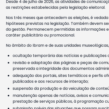
Desde 4 de julho de 2026, as atividades de comunicaçã
as restrições estabelecidas pela legislação eleitoral.
Nos três meses que antecedem as eleições, é vedada a
hipóteses previstas na legislação. Também devem ser
da gestão. Permanecem permitidas as informações est
caráter publicitário ou promocional.
No âmbito do Ibram e de suas unidades museológicas,
ocultação temporária das notícias e publicações a
revisão e adaptação das páginas e peças de comu
preservada a integridade dos documentos administ
adequação dos portais, sites temáticos e perfis ofi
publicados e aos recursos de interação;
suspensão da produção e da veiculação de conteúd
manutenção apenas de notícias, avisos e comunica
prestação de serviços públicos, à programação cul
submissão prévia das situações que possam suscita