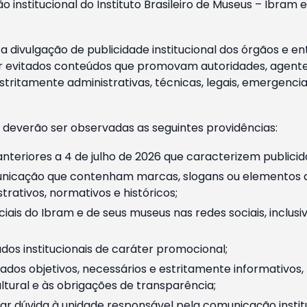
o institucional do Instituto Brasileiro de Museus – Ibra
 divulgação de publicidade institucional dos órgãos e en
 evitados conteúdos que promovam autoridades, agentes 
ritamente administrativas, técnicas, legais, emergencia
 deverão ser observadas as seguintes providências:
nteriores a 4 de julho de 2026 que caracterizem publicid
nicação que contenham marcas, slogans ou elementos da 
rativos, normativos e históricos;
ciais do Ibram e de seus museus nas redes sociais, inclus
os institucionais de caráter promocional;
dos objetivos, necessários e estritamente informativos
tural e às obrigações de transparência;
r dúvida à unidade responsável pela comunicação instituci