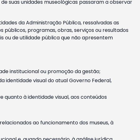
m e de suas unidades museológicas passaram a observar
tidades da Administração Pública, ressalvadas as
públicos, programas, obras, serviços ou resultados
is ou de utilidade pública que não apresentem
ade institucional ou promoção da gestão;
identidade visual do atual Governo Federal,
ive quanto à identidade visual, aos conteúdos
, relacionados ao funcionamento dos museus, à
onal e, quando necessário, à análise jurídica.