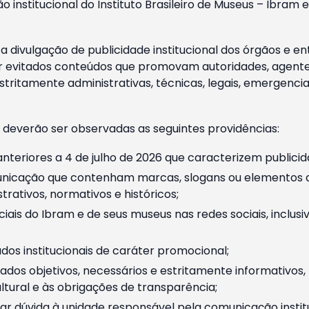
o institucional do Instituto Brasileiro de Museus – Ibra
 divulgação de publicidade institucional dos órgãos e en
 evitados conteúdos que promovam autoridades, agentes 
ritamente administrativas, técnicas, legais, emergencia
 deverão ser observadas as seguintes providências:
nteriores a 4 de julho de 2026 que caracterizem publicid
nicação que contenham marcas, slogans ou elementos da 
rativos, normativos e históricos;
ciais do Ibram e de seus museus nas redes sociais, inclus
os institucionais de caráter promocional;
dos objetivos, necessários e estritamente informativos
tural e às obrigações de transparência;
r dúvida à unidade responsável pela comunicação instituci