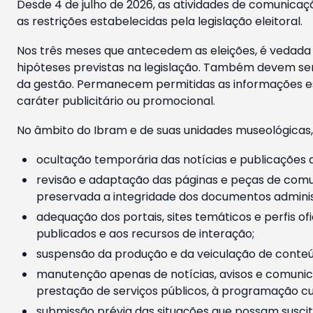
Desde 4 de julho de 2026, as atividades de comunicaçã
as restrições estabelecidas pela legislação eleitoral.
Nos três meses que antecedem as eleições, é vedada a
hipóteses previstas na legislação. Também devem ser
da gestão. Permanecem permitidas as informações est
caráter publicitário ou promocional.
No âmbito do Ibram e de suas unidades museológicas,
ocultação temporária das notícias e publicações a
revisão e adaptação das páginas e peças de comu
preservada a integridade dos documentos administ
adequação dos portais, sites temáticos e perfis ofi
publicados e aos recursos de interação;
suspensão da produção e da veiculação de conteúd
manutenção apenas de notícias, avisos e comunica
prestação de serviços públicos, à programação cul
submissão prévia das situações que possam suscita