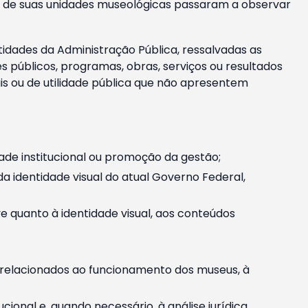
m e de suas unidades museológicas passaram a observar
tidades da Administração Pública, ressalvadas as
públicos, programas, obras, serviços ou resultados
is ou de utilidade pública que não apresentem
ade institucional ou promoção da gestão;
identidade visual do atual Governo Federal,
ive quanto à identidade visual, aos conteúdos
, relacionados ao funcionamento dos museus, à
onal e, quando necessário, à análise jurídica.