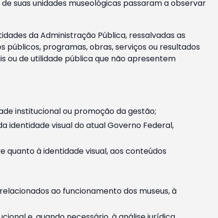
m e de suas unidades museológicas passaram a observar
tidades da Administração Pública, ressalvadas as
públicos, programas, obras, serviços ou resultados
is ou de utilidade pública que não apresentem
ade institucional ou promoção da gestão;
identidade visual do atual Governo Federal,
ive quanto à identidade visual, aos conteúdos
, relacionados ao funcionamento dos museus, à
onal e, quando necessário, à análise jurídica.