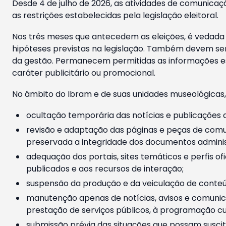
Desde 4 de julho de 2026, as atividades de comunicaçã
as restrições estabelecidas pela legislação eleitoral.
Nos três meses que antecedem as eleições, é vedada a
hipóteses previstas na legislação. Também devem ser
da gestão. Permanecem permitidas as informações est
caráter publicitário ou promocional.
No âmbito do Ibram e de suas unidades museológicas,
ocultação temporária das notícias e publicações a
revisão e adaptação das páginas e peças de comu
preservada a integridade dos documentos administ
adequação dos portais, sites temáticos e perfis ofi
publicados e aos recursos de interação;
suspensão da produção e da veiculação de conteúd
manutenção apenas de notícias, avisos e comunica
prestação de serviços públicos, à programação cul
submissão prévia das situações que possam suscita