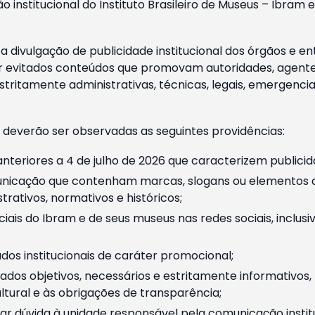
o institucional do Instituto Brasileiro de Museus – Ibra
 divulgação de publicidade institucional dos órgãos e en
 evitados conteúdos que promovam autoridades, agentes 
ritamente administrativas, técnicas, legais, emergencia
 deverão ser observadas as seguintes providências:
nteriores a 4 de julho de 2026 que caracterizem publicid
nicação que contenham marcas, slogans ou elementos da 
rativos, normativos e históricos;
ciais do Ibram e de seus museus nas redes sociais, inclus
os institucionais de caráter promocional;
dos objetivos, necessários e estritamente informativos
tural e às obrigações de transparência;
r dúvida à unidade responsável pela comunicação instituci