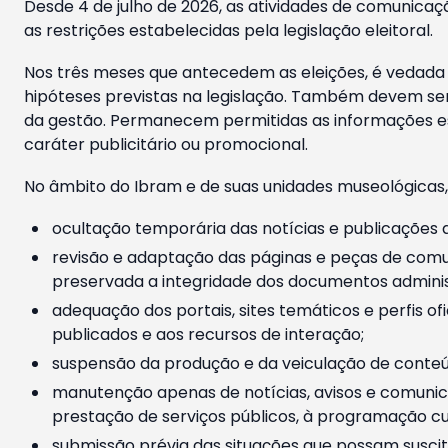
Desde 4 de julho de 2026, as atividades de comunicaçã
as restrições estabelecidas pela legislação eleitoral.
Nos três meses que antecedem as eleições, é vedada a
hipóteses previstas na legislação. Também devem ser
da gestão. Permanecem permitidas as informações est
caráter publicitário ou promocional.
No âmbito do Ibram e de suas unidades museológicas,
ocultação temporária das notícias e publicações a
revisão e adaptação das páginas e peças de comu
preservada a integridade dos documentos administ
adequação dos portais, sites temáticos e perfis ofi
publicados e aos recursos de interação;
suspensão da produção e da veiculação de conteúd
manutenção apenas de notícias, avisos e comunica
prestação de serviços públicos, à programação cul
submissão prévia das situações que possam suscita