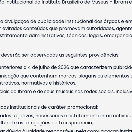
o institucional do Instituto Brasileiro de Museus – Ibra
 divulgação de publicidade institucional dos órgãos e en
 evitados conteúdos que promovam autoridades, agentes 
ritamente administrativas, técnicas, legais, emergencia
 deverão ser observadas as seguintes providências:
nteriores a 4 de julho de 2026 que caracterizem publicid
nicação que contenham marcas, slogans ou elementos da 
rativos, normativos e históricos;
ciais do Ibram e de seus museus nas redes sociais, inclus
os institucionais de caráter promocional;
dos objetivos, necessários e estritamente informativos
tural e às obrigações de transparência;
r dúvida à unidade responsável pela comunicação instituci