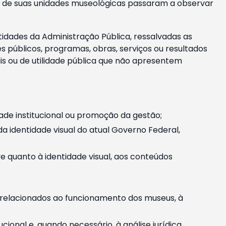
m e de suas unidades museológicas passaram a observar
tidades da Administração Pública, ressalvadas as
públicos, programas, obras, serviços ou resultados
is ou de utilidade pública que não apresentem
ade institucional ou promoção da gestão;
identidade visual do atual Governo Federal,
ive quanto à identidade visual, aos conteúdos
, relacionados ao funcionamento dos museus, à
onal e, quando necessário, à análise jurídica.