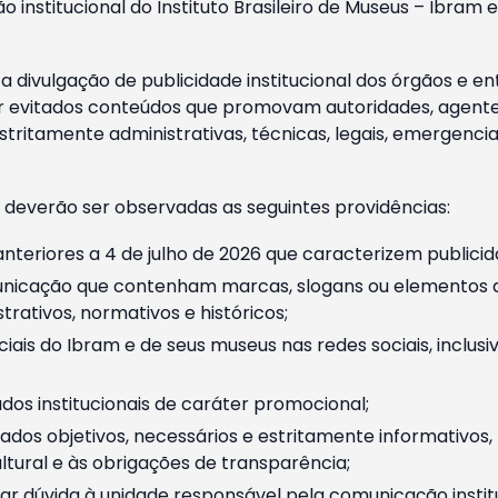
o institucional do Instituto Brasileiro de Museus – Ibra
 divulgação de publicidade institucional dos órgãos e en
 evitados conteúdos que promovam autoridades, agentes 
ritamente administrativas, técnicas, legais, emergencia
 deverão ser observadas as seguintes providências:
nteriores a 4 de julho de 2026 que caracterizem publicid
nicação que contenham marcas, slogans ou elementos da 
rativos, normativos e históricos;
ciais do Ibram e de seus museus nas redes sociais, inclus
os institucionais de caráter promocional;
dos objetivos, necessários e estritamente informativos
tural e às obrigações de transparência;
r dúvida à unidade responsável pela comunicação instituci