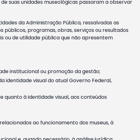
m e de suas unidades museológicas passaram a observar
tidades da Administração Pública, ressalvadas as
públicos, programas, obras, serviços ou resultados
is ou de utilidade pública que não apresentem
ade institucional ou promoção da gestão;
identidade visual do atual Governo Federal,
ive quanto à identidade visual, aos conteúdos
, relacionados ao funcionamento dos museus, à
onal e, quando necessário, à análise jurídica.