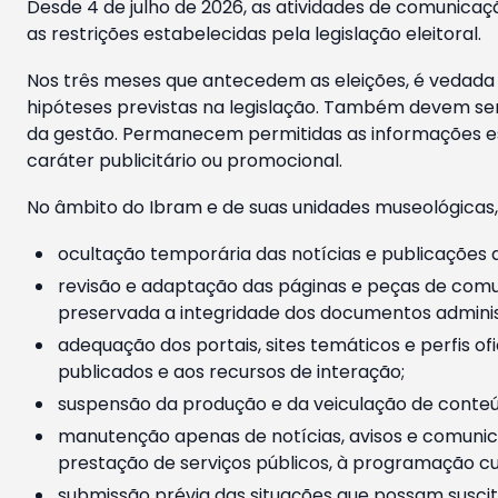
Desde 4 de julho de 2026, as atividades de comunicaçã
as restrições estabelecidas pela legislação eleitoral.
Nos três meses que antecedem as eleições, é vedada a
hipóteses previstas na legislação. Também devem ser
da gestão. Permanecem permitidas as informações est
caráter publicitário ou promocional.
No âmbito do Ibram e de suas unidades museológicas,
ocultação temporária das notícias e publicações a
revisão e adaptação das páginas e peças de comu
preservada a integridade dos documentos administ
adequação dos portais, sites temáticos e perfis ofi
publicados e aos recursos de interação;
suspensão da produção e da veiculação de conteúd
manutenção apenas de notícias, avisos e comunica
prestação de serviços públicos, à programação cul
submissão prévia das situações que possam suscita