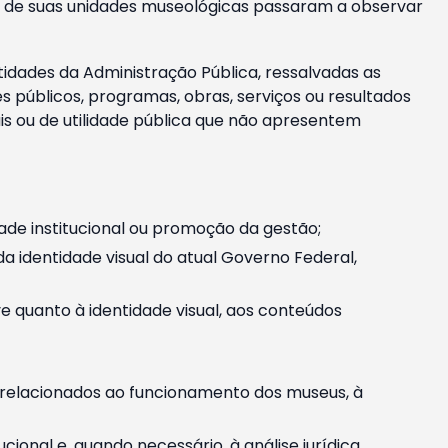
m e de suas unidades museológicas passaram a observar
tidades da Administração Pública, ressalvadas as
públicos, programas, obras, serviços ou resultados
is ou de utilidade pública que não apresentem
ade institucional ou promoção da gestão;
identidade visual do atual Governo Federal,
ive quanto à identidade visual, aos conteúdos
, relacionados ao funcionamento dos museus, à
onal e, quando necessário, à análise jurídica.