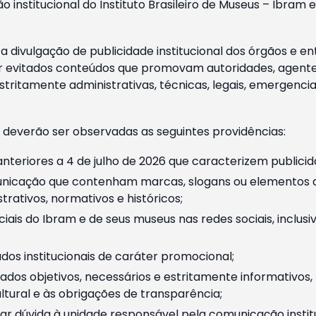
o institucional do Instituto Brasileiro de Museus – Ibra
 divulgação de publicidade institucional dos órgãos e en
 evitados conteúdos que promovam autoridades, agentes 
ritamente administrativas, técnicas, legais, emergencia
 deverão ser observadas as seguintes providências:
nteriores a 4 de julho de 2026 que caracterizem publicid
nicação que contenham marcas, slogans ou elementos da 
rativos, normativos e históricos;
ciais do Ibram e de seus museus nas redes sociais, inclus
os institucionais de caráter promocional;
dos objetivos, necessários e estritamente informativos
tural e às obrigações de transparência;
r dúvida à unidade responsável pela comunicação instituci