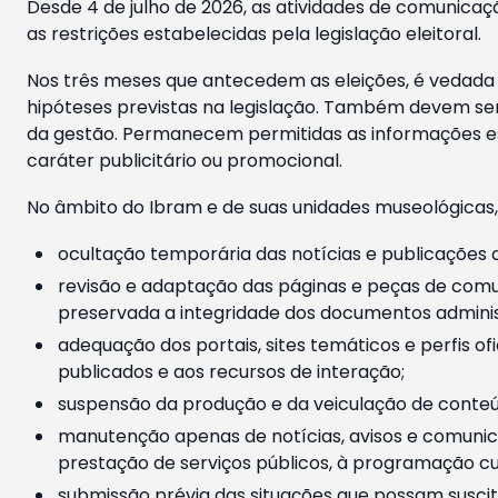
Desde 4 de julho de 2026, as atividades de comunicaçã
as restrições estabelecidas pela legislação eleitoral.
Nos três meses que antecedem as eleições, é vedada a
hipóteses previstas na legislação. Também devem ser
da gestão. Permanecem permitidas as informações est
caráter publicitário ou promocional.
No âmbito do Ibram e de suas unidades museológicas,
ocultação temporária das notícias e publicações a
revisão e adaptação das páginas e peças de comu
preservada a integridade dos documentos administ
adequação dos portais, sites temáticos e perfis ofi
publicados e aos recursos de interação;
suspensão da produção e da veiculação de conteúd
manutenção apenas de notícias, avisos e comunica
prestação de serviços públicos, à programação cul
submissão prévia das situações que possam suscita