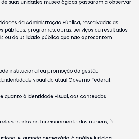
m e de suas unidades museológicas passaram a observar
tidades da Administração Pública, ressalvadas as
públicos, programas, obras, serviços ou resultados
is ou de utilidade pública que não apresentem
ade institucional ou promoção da gestão;
identidade visual do atual Governo Federal,
ive quanto à identidade visual, aos conteúdos
, relacionados ao funcionamento dos museus, à
onal e, quando necessário, à análise jurídica.