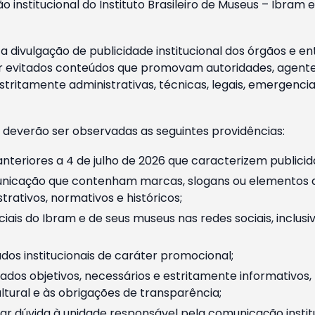
o institucional do Instituto Brasileiro de Museus – Ibra
 divulgação de publicidade institucional dos órgãos e en
 evitados conteúdos que promovam autoridades, agentes 
ritamente administrativas, técnicas, legais, emergencia
 deverão ser observadas as seguintes providências:
nteriores a 4 de julho de 2026 que caracterizem publicid
nicação que contenham marcas, slogans ou elementos da 
rativos, normativos e históricos;
ciais do Ibram e de seus museus nas redes sociais, inclus
os institucionais de caráter promocional;
dos objetivos, necessários e estritamente informativos
tural e às obrigações de transparência;
r dúvida à unidade responsável pela comunicação instituci