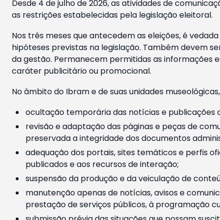
Desde 4 de julho de 2026, as atividades de comunicaçã
as restrições estabelecidas pela legislação eleitoral.
Nos três meses que antecedem as eleições, é vedada a
hipóteses previstas na legislação. Também devem ser
da gestão. Permanecem permitidas as informações est
caráter publicitário ou promocional.
No âmbito do Ibram e de suas unidades museológicas,
ocultação temporária das notícias e publicações a
revisão e adaptação das páginas e peças de comu
preservada a integridade dos documentos administ
adequação dos portais, sites temáticos e perfis ofi
publicados e aos recursos de interação;
suspensão da produção e da veiculação de conteúd
manutenção apenas de notícias, avisos e comunica
prestação de serviços públicos, à programação cul
submissão prévia das situações que possam suscita