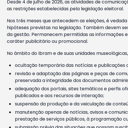
Desde 4 de julho de 2026, as atividades de comunicaçã
as restrições estabelecidas pela legislação eleitoral.
Nos três meses que antecedem as eleições, é vedada a
hipóteses previstas na legislação. Também devem ser
da gestão. Permanecem permitidas as informações est
caráter publicitário ou promocional.
No âmbito do Ibram e de suas unidades museológicas,
ocultação temporária das notícias e publicações a
revisão e adaptação das páginas e peças de comu
preservada a integridade dos documentos administ
adequação dos portais, sites temáticos e perfis ofi
publicados e aos recursos de interação;
suspensão da produção e da veiculação de conteúd
manutenção apenas de notícias, avisos e comunica
prestação de serviços públicos, à programação cul
submissão prévia das situações que possam suscita