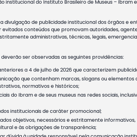
o institucional do Instituto Brasileiro de Museus – Ibra
 divulgação de publicidade institucional dos órgãos e en
 evitados conteúdos que promovam autoridades, agentes 
ritamente administrativas, técnicas, legais, emergencia
 deverão ser observadas as seguintes providências:
nteriores a 4 de julho de 2026 que caracterizem publicid
nicação que contenham marcas, slogans ou elementos da 
rativos, normativos e históricos;
ciais do Ibram e de seus museus nas redes sociais, inclus
os institucionais de caráter promocional;
dos objetivos, necessários e estritamente informativos
tural e às obrigações de transparência;
r dúvida à unidade responsável pela comunicação instituci