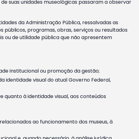
m e de suas unidades museológicas passaram a observar
tidades da Administração Pública, ressalvadas as
públicos, programas, obras, serviços ou resultados
is ou de utilidade pública que não apresentem
ade institucional ou promoção da gestão;
identidade visual do atual Governo Federal,
ive quanto à identidade visual, aos conteúdos
, relacionados ao funcionamento dos museus, à
onal e, quando necessário, à análise jurídica.