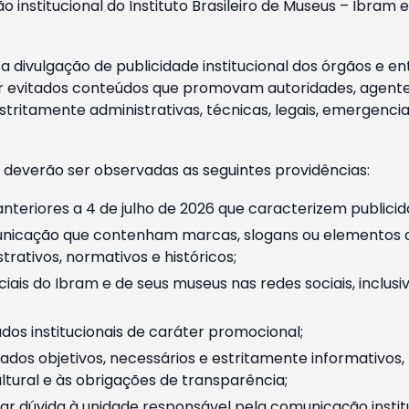
o institucional do Instituto Brasileiro de Museus – Ibra
 divulgação de publicidade institucional dos órgãos e en
 evitados conteúdos que promovam autoridades, agentes 
ritamente administrativas, técnicas, legais, emergencia
 deverão ser observadas as seguintes providências:
nteriores a 4 de julho de 2026 que caracterizem publicid
nicação que contenham marcas, slogans ou elementos da 
rativos, normativos e históricos;
ciais do Ibram e de seus museus nas redes sociais, inclus
os institucionais de caráter promocional;
dos objetivos, necessários e estritamente informativos
tural e às obrigações de transparência;
r dúvida à unidade responsável pela comunicação instituci