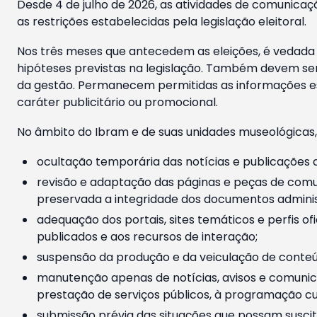
Desde 4 de julho de 2026, as atividades de comunicaçã
as restrições estabelecidas pela legislação eleitoral.
Nos três meses que antecedem as eleições, é vedada a
hipóteses previstas na legislação. Também devem ser
da gestão. Permanecem permitidas as informações est
caráter publicitário ou promocional.
No âmbito do Ibram e de suas unidades museológicas,
ocultação temporária das notícias e publicações a
revisão e adaptação das páginas e peças de comu
preservada a integridade dos documentos administ
adequação dos portais, sites temáticos e perfis ofi
publicados e aos recursos de interação;
suspensão da produção e da veiculação de conteúd
manutenção apenas de notícias, avisos e comunica
prestação de serviços públicos, à programação cul
submissão prévia das situações que possam suscita