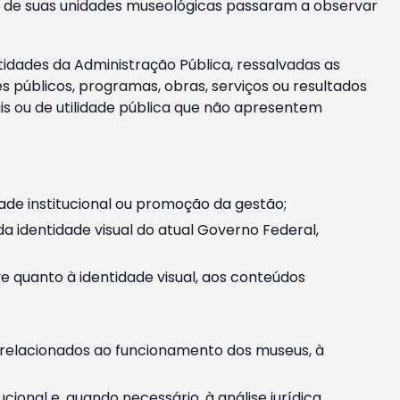
m e de suas unidades museológicas passaram a observar
tidades da Administração Pública, ressalvadas as
públicos, programas, obras, serviços ou resultados
is ou de utilidade pública que não apresentem
ade institucional ou promoção da gestão;
identidade visual do atual Governo Federal,
ive quanto à identidade visual, aos conteúdos
, relacionados ao funcionamento dos museus, à
onal e, quando necessário, à análise jurídica.