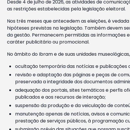
Desde 4 de julho de 2026, as atividades de comunicaçã
as restrições estabelecidas pela legislação eleitoral.
Nos três meses que antecedem as eleições, é vedada a
hipóteses previstas na legislação. Também devem ser
da gestão. Permanecem permitidas as informações est
caráter publicitário ou promocional.
No âmbito do Ibram e de suas unidades museológicas,
ocultação temporária das notícias e publicações a
revisão e adaptação das páginas e peças de comu
preservada a integridade dos documentos administ
adequação dos portais, sites temáticos e perfis ofi
publicados e aos recursos de interação;
suspensão da produção e da veiculação de conteúd
manutenção apenas de notícias, avisos e comunica
prestação de serviços públicos, à programação cul
submissão prévia das situações que possam suscita