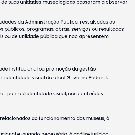
m e de suas unidades museológicas passaram a observar
tidades da Administração Pública, ressalvadas as
públicos, programas, obras, serviços ou resultados
is ou de utilidade pública que não apresentem
ade institucional ou promoção da gestão;
identidade visual do atual Governo Federal,
ive quanto à identidade visual, aos conteúdos
, relacionados ao funcionamento dos museus, à
onal e, quando necessário, à análise jurídica.