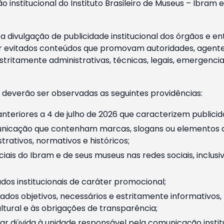
o institucional do Instituto Brasileiro de Museus – Ibra
 divulgação de publicidade institucional dos órgãos e en
 evitados conteúdos que promovam autoridades, agentes 
ritamente administrativas, técnicas, legais, emergencia
 deverão ser observadas as seguintes providências:
nteriores a 4 de julho de 2026 que caracterizem publicid
nicação que contenham marcas, slogans ou elementos da 
rativos, normativos e históricos;
ciais do Ibram e de seus museus nas redes sociais, inclus
os institucionais de caráter promocional;
dos objetivos, necessários e estritamente informativos
tural e às obrigações de transparência;
r dúvida à unidade responsável pela comunicação instituci