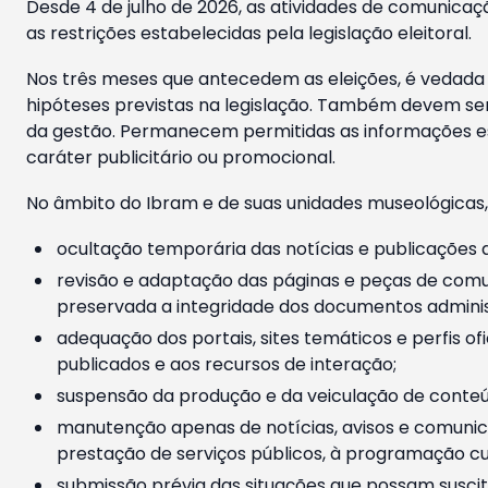
Desde 4 de julho de 2026, as atividades de comunicaçã
as restrições estabelecidas pela legislação eleitoral.
Nos três meses que antecedem as eleições, é vedada a
hipóteses previstas na legislação. Também devem ser
da gestão. Permanecem permitidas as informações est
caráter publicitário ou promocional.
No âmbito do Ibram e de suas unidades museológicas,
ocultação temporária das notícias e publicações a
revisão e adaptação das páginas e peças de comu
preservada a integridade dos documentos administ
adequação dos portais, sites temáticos e perfis ofi
publicados e aos recursos de interação;
suspensão da produção e da veiculação de conteúd
manutenção apenas de notícias, avisos e comunica
prestação de serviços públicos, à programação cul
submissão prévia das situações que possam suscita