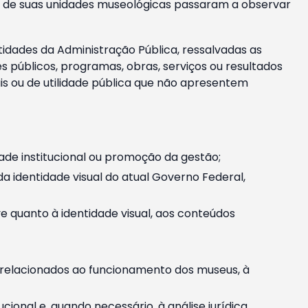
m e de suas unidades museológicas passaram a observar
tidades da Administração Pública, ressalvadas as
públicos, programas, obras, serviços ou resultados
is ou de utilidade pública que não apresentem
ade institucional ou promoção da gestão;
identidade visual do atual Governo Federal,
ive quanto à identidade visual, aos conteúdos
, relacionados ao funcionamento dos museus, à
onal e, quando necessário, à análise jurídica.