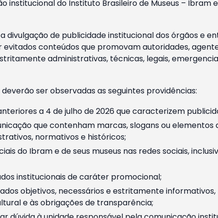
o institucional do Instituto Brasileiro de Museus – Ibra
 divulgação de publicidade institucional dos órgãos e en
 evitados conteúdos que promovam autoridades, agentes 
ritamente administrativas, técnicas, legais, emergencia
 deverão ser observadas as seguintes providências:
nteriores a 4 de julho de 2026 que caracterizem publicid
nicação que contenham marcas, slogans ou elementos da 
rativos, normativos e históricos;
ciais do Ibram e de seus museus nas redes sociais, inclus
os institucionais de caráter promocional;
dos objetivos, necessários e estritamente informativos
tural e às obrigações de transparência;
r dúvida à unidade responsável pela comunicação instituci