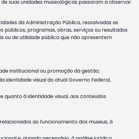
m e de suas unidades museológicas passaram a observar
tidades da Administração Pública, ressalvadas as
públicos, programas, obras, serviços ou resultados
is ou de utilidade pública que não apresentem
ade institucional ou promoção da gestão;
identidade visual do atual Governo Federal,
ive quanto à identidade visual, aos conteúdos
, relacionados ao funcionamento dos museus, à
onal e, quando necessário, à análise jurídica.