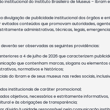
o institucional do Instituto Brasileiro de Museus – Ibra
 divulgação de publicidade institucional dos órgãos e en
 evitados conteúdos que promovam autoridades, agentes 
ritamente administrativas, técnicas, legais, emergencia
 deverão ser observadas as seguintes providências:
nteriores a 4 de julho de 2026 que caracterizem publicid
nicação que contenham marcas, slogans ou elementos da 
rativos, normativos e históricos;
ciais do Ibram e de seus museus nas redes sociais, inclus
os institucionais de caráter promocional;
dos objetivos, necessários e estritamente informativos
tural e às obrigações de transparência;
r dúvida à unidade responsável pela comunicação instituci