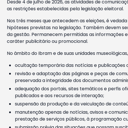
Desde 4 de julho de 2026, as atividades de comunicaçã
as restrições estabelecidas pela legislação eleitoral.
Nos três meses que antecedem as eleições, é vedada a
hipóteses previstas na legislação. Também devem ser
da gestão. Permanecem permitidas as informações est
caráter publicitário ou promocional.
No âmbito do Ibram e de suas unidades museológicas,
ocultação temporária das notícias e publicações a
revisão e adaptação das páginas e peças de comu
preservada a integridade dos documentos administ
adequação dos portais, sites temáticos e perfis ofi
publicados e aos recursos de interação;
suspensão da produção e da veiculação de conteúd
manutenção apenas de notícias, avisos e comunica
prestação de serviços públicos, à programação cul
submissão prévia das situações que possam suscita