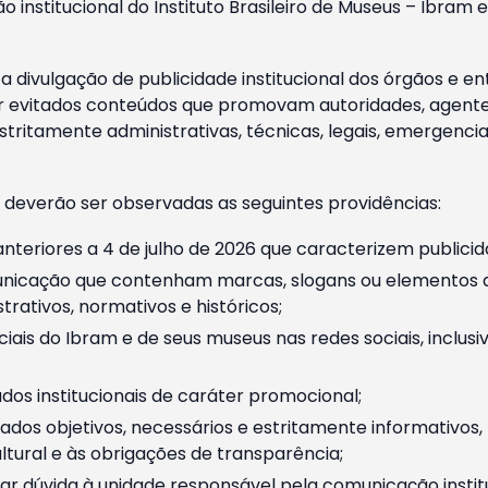
o institucional do Instituto Brasileiro de Museus – Ibra
 divulgação de publicidade institucional dos órgãos e en
 evitados conteúdos que promovam autoridades, agentes 
ritamente administrativas, técnicas, legais, emergencia
 deverão ser observadas as seguintes providências:
nteriores a 4 de julho de 2026 que caracterizem publicid
nicação que contenham marcas, slogans ou elementos da 
rativos, normativos e históricos;
ciais do Ibram e de seus museus nas redes sociais, inclus
os institucionais de caráter promocional;
dos objetivos, necessários e estritamente informativos
tural e às obrigações de transparência;
r dúvida à unidade responsável pela comunicação instituci