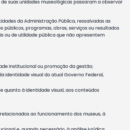
m e de suas unidades museológicas passaram a observar
tidades da Administração Pública, ressalvadas as
públicos, programas, obras, serviços ou resultados
is ou de utilidade pública que não apresentem
ade institucional ou promoção da gestão;
identidade visual do atual Governo Federal,
ive quanto à identidade visual, aos conteúdos
, relacionados ao funcionamento dos museus, à
onal e, quando necessário, à análise jurídica.