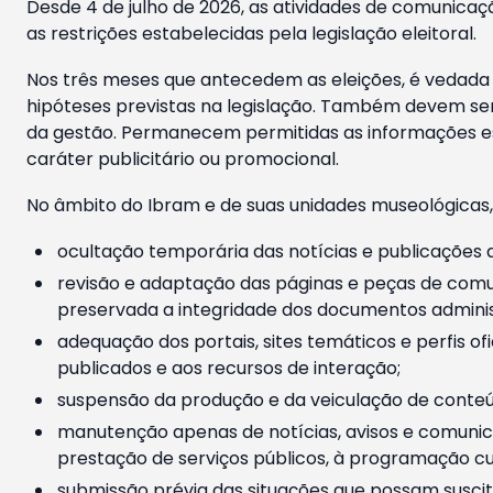
Desde 4 de julho de 2026, as atividades de comunicaçã
as restrições estabelecidas pela legislação eleitoral.
Nos três meses que antecedem as eleições, é vedada a
hipóteses previstas na legislação. Também devem ser
da gestão. Permanecem permitidas as informações est
caráter publicitário ou promocional.
No âmbito do Ibram e de suas unidades museológicas,
ocultação temporária das notícias e publicações a
revisão e adaptação das páginas e peças de comu
preservada a integridade dos documentos administ
adequação dos portais, sites temáticos e perfis ofi
publicados e aos recursos de interação;
suspensão da produção e da veiculação de conteúd
manutenção apenas de notícias, avisos e comunica
prestação de serviços públicos, à programação cul
submissão prévia das situações que possam suscita