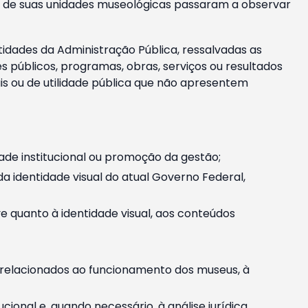
m e de suas unidades museológicas passaram a observar
tidades da Administração Pública, ressalvadas as
públicos, programas, obras, serviços ou resultados
is ou de utilidade pública que não apresentem
ade institucional ou promoção da gestão;
identidade visual do atual Governo Federal,
ive quanto à identidade visual, aos conteúdos
, relacionados ao funcionamento dos museus, à
onal e, quando necessário, à análise jurídica.