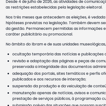
Desde 4 de julho de 2026, as atividades de comunicaçã
as restrições estabelecidas pela legislação eleitoral.
Nos três meses que antecedem as eleições, é vedada a
hipóteses previstas na legislação. Também devem ser
da gestão. Permanecem permitidas as informações est
caráter publicitário ou promocional.
No âmbito do Ibram e de suas unidades museológicas,
ocultação temporária das notícias e publicações a
revisão e adaptação das páginas e peças de comu
preservada a integridade dos documentos administ
adequação dos portais, sites temáticos e perfis ofi
publicados e aos recursos de interação;
suspensão da produção e da veiculação de conteúd
manutenção apenas de notícias, avisos e comunica
prestação de serviços públicos, à programação cul
submissão prévia das situações que possam suscita