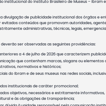
o institucional do Instituto Brasileiro de Museus – Ibra
 divulgação de publicidade institucional dos órgãos e en
 evitados conteúdos que promovam autoridades, agentes 
ritamente administrativas, técnicas, legais, emergencia
 deverão ser observadas as seguintes providências:
nteriores a 4 de julho de 2026 que caracterizem publicid
nicação que contenham marcas, slogans ou elementos da 
rativos, normativos e históricos;
ciais do Ibram e de seus museus nas redes sociais, inclus
os institucionais de caráter promocional;
dos objetivos, necessários e estritamente informativos
tural e às obrigações de transparência;
r dúvida à unidade responsável pela comunicação instituci