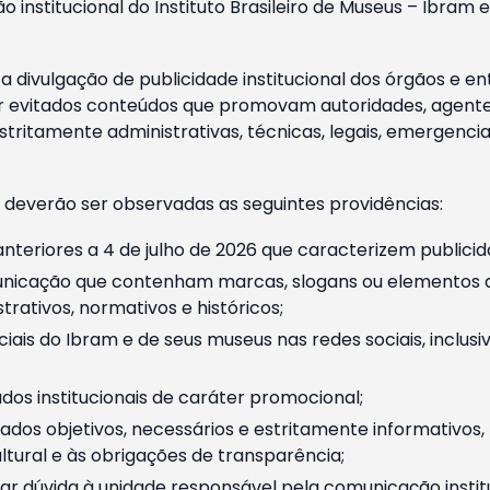
o institucional do Instituto Brasileiro de Museus – Ibra
 divulgação de publicidade institucional dos órgãos e en
 evitados conteúdos que promovam autoridades, agentes 
ritamente administrativas, técnicas, legais, emergencia
 deverão ser observadas as seguintes providências:
nteriores a 4 de julho de 2026 que caracterizem publicid
nicação que contenham marcas, slogans ou elementos da 
rativos, normativos e históricos;
ciais do Ibram e de seus museus nas redes sociais, inclus
os institucionais de caráter promocional;
dos objetivos, necessários e estritamente informativos
tural e às obrigações de transparência;
r dúvida à unidade responsável pela comunicação instituci