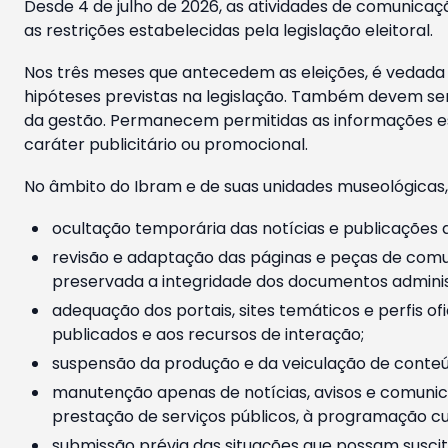
Desde 4 de julho de 2026, as atividades de comunicaçã
as restrições estabelecidas pela legislação eleitoral.
Nos três meses que antecedem as eleições, é vedada a
hipóteses previstas na legislação. Também devem ser
da gestão. Permanecem permitidas as informações est
caráter publicitário ou promocional.
No âmbito do Ibram e de suas unidades museológicas,
ocultação temporária das notícias e publicações a
revisão e adaptação das páginas e peças de comu
preservada a integridade dos documentos administ
adequação dos portais, sites temáticos e perfis ofi
publicados e aos recursos de interação;
suspensão da produção e da veiculação de conteúd
manutenção apenas de notícias, avisos e comunica
prestação de serviços públicos, à programação cul
submissão prévia das situações que possam suscita