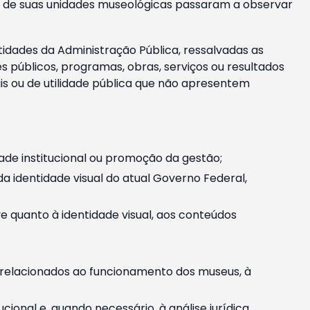
m e de suas unidades museológicas passaram a observar
tidades da Administração Pública, ressalvadas as
públicos, programas, obras, serviços ou resultados
is ou de utilidade pública que não apresentem
ade institucional ou promoção da gestão;
identidade visual do atual Governo Federal,
ive quanto à identidade visual, aos conteúdos
, relacionados ao funcionamento dos museus, à
onal e, quando necessário, à análise jurídica.