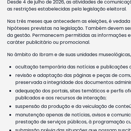
Desde 4 de julho de 2026, as atividades de comunicaçã
as restrições estabelecidas pela legislação eleitoral.
Nos três meses que antecedem as eleições, é vedada a
hipóteses previstas na legislação. Também devem ser
da gestão. Permanecem permitidas as informações est
caráter publicitário ou promocional.
No âmbito do Ibram e de suas unidades museológicas,
ocultação temporária das notícias e publicações a
revisão e adaptação das páginas e peças de comu
preservada a integridade dos documentos administ
adequação dos portais, sites temáticos e perfis ofi
publicados e aos recursos de interação;
suspensão da produção e da veiculação de conteúd
manutenção apenas de notícias, avisos e comunica
prestação de serviços públicos, à programação cul
submissão prévia das situações que possam suscita