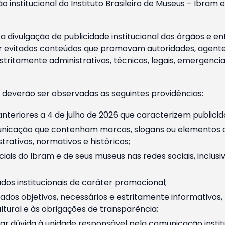
o institucional do Instituto Brasileiro de Museus – Ibra
 divulgação de publicidade institucional dos órgãos e en
 evitados conteúdos que promovam autoridades, agentes 
ritamente administrativas, técnicas, legais, emergencia
 deverão ser observadas as seguintes providências:
nteriores a 4 de julho de 2026 que caracterizem publicid
nicação que contenham marcas, slogans ou elementos da 
rativos, normativos e históricos;
ciais do Ibram e de seus museus nas redes sociais, inclus
os institucionais de caráter promocional;
dos objetivos, necessários e estritamente informativos
tural e às obrigações de transparência;
r dúvida à unidade responsável pela comunicação instituci