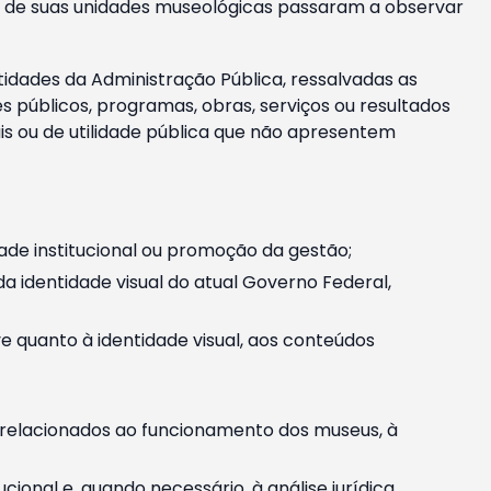
m e de suas unidades museológicas passaram a observar
tidades da Administração Pública, ressalvadas as
públicos, programas, obras, serviços ou resultados
is ou de utilidade pública que não apresentem
ade institucional ou promoção da gestão;
identidade visual do atual Governo Federal,
ive quanto à identidade visual, aos conteúdos
, relacionados ao funcionamento dos museus, à
onal e, quando necessário, à análise jurídica.