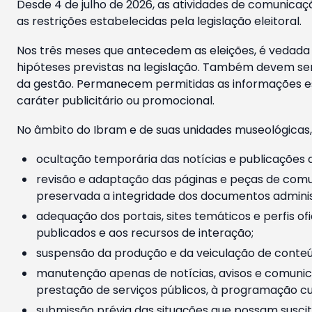
Desde 4 de julho de 2026, as atividades de comunicaçã
as restrições estabelecidas pela legislação eleitoral.
Nos três meses que antecedem as eleições, é vedada a
hipóteses previstas na legislação. Também devem ser
da gestão. Permanecem permitidas as informações est
caráter publicitário ou promocional.
No âmbito do Ibram e de suas unidades museológicas,
ocultação temporária das notícias e publicações a
revisão e adaptação das páginas e peças de comu
preservada a integridade dos documentos administ
adequação dos portais, sites temáticos e perfis ofi
publicados e aos recursos de interação;
suspensão da produção e da veiculação de conteúd
manutenção apenas de notícias, avisos e comunica
prestação de serviços públicos, à programação cul
submissão prévia das situações que possam suscita