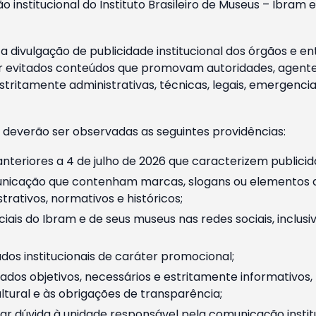
o institucional do Instituto Brasileiro de Museus – Ibra
 divulgação de publicidade institucional dos órgãos e en
 evitados conteúdos que promovam autoridades, agentes 
ritamente administrativas, técnicas, legais, emergencia
 deverão ser observadas as seguintes providências:
nteriores a 4 de julho de 2026 que caracterizem publicid
nicação que contenham marcas, slogans ou elementos da 
rativos, normativos e históricos;
ciais do Ibram e de seus museus nas redes sociais, inclus
os institucionais de caráter promocional;
dos objetivos, necessários e estritamente informativos
tural e às obrigações de transparência;
r dúvida à unidade responsável pela comunicação instituci