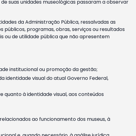
m e de suas unidades museológicas passaram a observar
tidades da Administração Pública, ressalvadas as
públicos, programas, obras, serviços ou resultados
is ou de utilidade pública que não apresentem
ade institucional ou promoção da gestão;
identidade visual do atual Governo Federal,
ive quanto à identidade visual, aos conteúdos
, relacionados ao funcionamento dos museus, à
onal e, quando necessário, à análise jurídica.