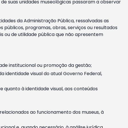
m e de suas unidades museológicas passaram a observar
tidades da Administração Pública, ressalvadas as
públicos, programas, obras, serviços ou resultados
is ou de utilidade pública que não apresentem
ade institucional ou promoção da gestão;
identidade visual do atual Governo Federal,
ive quanto à identidade visual, aos conteúdos
, relacionados ao funcionamento dos museus, à
onal e, quando necessário, à análise jurídica.