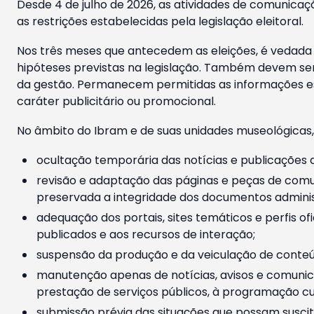
Desde 4 de julho de 2026, as atividades de comunicaçã
as restrições estabelecidas pela legislação eleitoral.
Nos três meses que antecedem as eleições, é vedada a
hipóteses previstas na legislação. Também devem ser
da gestão. Permanecem permitidas as informações est
caráter publicitário ou promocional.
No âmbito do Ibram e de suas unidades museológicas,
ocultação temporária das notícias e publicações a
revisão e adaptação das páginas e peças de comu
preservada a integridade dos documentos administ
adequação dos portais, sites temáticos e perfis ofi
publicados e aos recursos de interação;
suspensão da produção e da veiculação de conteúd
manutenção apenas de notícias, avisos e comunica
prestação de serviços públicos, à programação cul
submissão prévia das situações que possam suscita