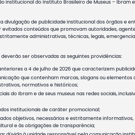
o institucional do Instituto Brasileiro de Museus – Ibra
 divulgação de publicidade institucional dos órgãos e en
 evitados conteúdos que promovam autoridades, agentes 
ritamente administrativas, técnicas, legais, emergencia
 deverão ser observadas as seguintes providências:
nteriores a 4 de julho de 2026 que caracterizem publicid
nicação que contenham marcas, slogans ou elementos da 
rativos, normativos e históricos;
ciais do Ibram e de seus museus nas redes sociais, inclus
os institucionais de caráter promocional;
dos objetivos, necessários e estritamente informativos
tural e às obrigações de transparência;
r dúvida à unidade responsável pela comunicação instituci