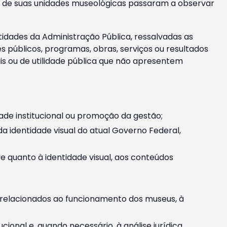
m e de suas unidades museológicas passaram a observar
tidades da Administração Pública, ressalvadas as
públicos, programas, obras, serviços ou resultados
is ou de utilidade pública que não apresentem
ade institucional ou promoção da gestão;
identidade visual do atual Governo Federal,
ive quanto à identidade visual, aos conteúdos
, relacionados ao funcionamento dos museus, à
onal e, quando necessário, à análise jurídica.