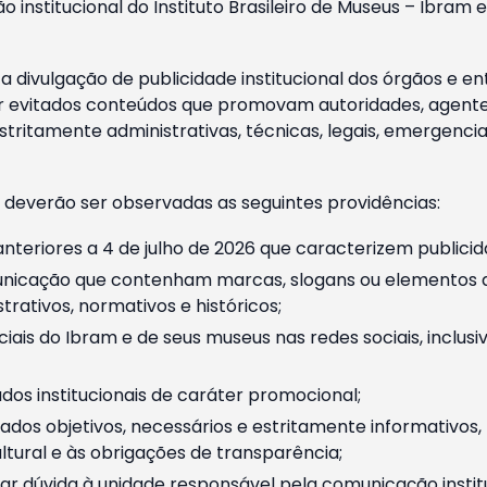
o institucional do Instituto Brasileiro de Museus – Ibra
 divulgação de publicidade institucional dos órgãos e en
 evitados conteúdos que promovam autoridades, agentes 
ritamente administrativas, técnicas, legais, emergencia
 deverão ser observadas as seguintes providências:
nteriores a 4 de julho de 2026 que caracterizem publicid
nicação que contenham marcas, slogans ou elementos da 
rativos, normativos e históricos;
ciais do Ibram e de seus museus nas redes sociais, inclus
os institucionais de caráter promocional;
dos objetivos, necessários e estritamente informativos
tural e às obrigações de transparência;
r dúvida à unidade responsável pela comunicação instituci