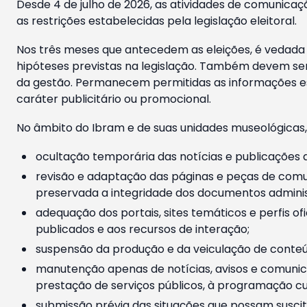
Desde 4 de julho de 2026, as atividades de comunicaçã
as restrições estabelecidas pela legislação eleitoral.
Nos três meses que antecedem as eleições, é vedada a
hipóteses previstas na legislação. Também devem ser
da gestão. Permanecem permitidas as informações est
caráter publicitário ou promocional.
No âmbito do Ibram e de suas unidades museológicas,
ocultação temporária das notícias e publicações a
revisão e adaptação das páginas e peças de comu
preservada a integridade dos documentos administ
adequação dos portais, sites temáticos e perfis ofi
publicados e aos recursos de interação;
suspensão da produção e da veiculação de conteúd
manutenção apenas de notícias, avisos e comunica
prestação de serviços públicos, à programação cul
submissão prévia das situações que possam suscita