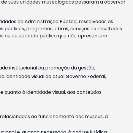
m e de suas unidades museológicas passaram a observar
tidades da Administração Pública, ressalvadas as
públicos, programas, obras, serviços ou resultados
is ou de utilidade pública que não apresentem
ade institucional ou promoção da gestão;
identidade visual do atual Governo Federal,
ive quanto à identidade visual, aos conteúdos
, relacionados ao funcionamento dos museus, à
onal e, quando necessário, à análise jurídica.