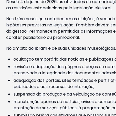
Desde 4 de julho de 2026, as atividades de comunicaçã
as restrições estabelecidas pela legislação eleitoral.
Nos três meses que antecedem as eleições, é vedada a
hipóteses previstas na legislação. Também devem ser
da gestão. Permanecem permitidas as informações est
caráter publicitário ou promocional.
No âmbito do Ibram e de suas unidades museológicas,
ocultação temporária das notícias e publicações a
revisão e adaptação das páginas e peças de comu
preservada a integridade dos documentos administ
adequação dos portais, sites temáticos e perfis ofi
publicados e aos recursos de interação;
suspensão da produção e da veiculação de conteúd
manutenção apenas de notícias, avisos e comunica
prestação de serviços públicos, à programação cul
submissão prévia das situações que possam suscita