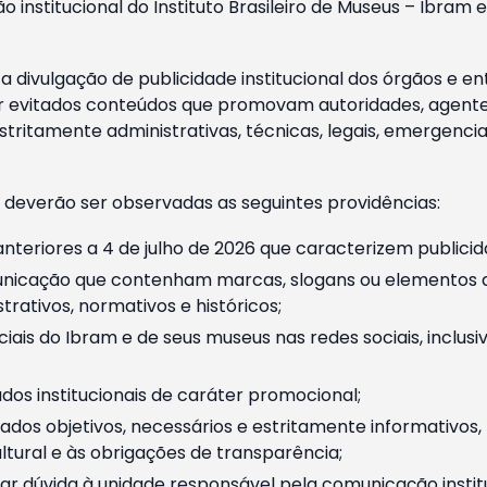
o institucional do Instituto Brasileiro de Museus – Ibra
 divulgação de publicidade institucional dos órgãos e en
 evitados conteúdos que promovam autoridades, agentes 
ritamente administrativas, técnicas, legais, emergencia
 deverão ser observadas as seguintes providências:
nteriores a 4 de julho de 2026 que caracterizem publicid
nicação que contenham marcas, slogans ou elementos da 
rativos, normativos e históricos;
ciais do Ibram e de seus museus nas redes sociais, inclus
os institucionais de caráter promocional;
dos objetivos, necessários e estritamente informativos
tural e às obrigações de transparência;
r dúvida à unidade responsável pela comunicação instituci