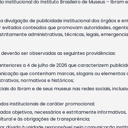
o institucional do Instituto Brasileiro de Museus – Ibra
 divulgação de publicidade institucional dos órgãos e en
 evitados conteúdos que promovam autoridades, agentes 
ritamente administrativas, técnicas, legais, emergencia
 deverão ser observadas as seguintes providências:
nteriores a 4 de julho de 2026 que caracterizem publicid
nicação que contenham marcas, slogans ou elementos da 
rativos, normativos e históricos;
ciais do Ibram e de seus museus nas redes sociais, inclus
os institucionais de caráter promocional;
dos objetivos, necessários e estritamente informativos
tural e às obrigações de transparência;
r dúvida à unidade responsável pela comunicação instituci