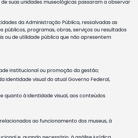
m e de suas unidades museológicas passaram a observar
tidades da Administração Pública, ressalvadas as
públicos, programas, obras, serviços ou resultados
is ou de utilidade pública que não apresentem
ade institucional ou promoção da gestão;
identidade visual do atual Governo Federal,
ive quanto à identidade visual, aos conteúdos
, relacionados ao funcionamento dos museus, à
onal e, quando necessário, à análise jurídica.