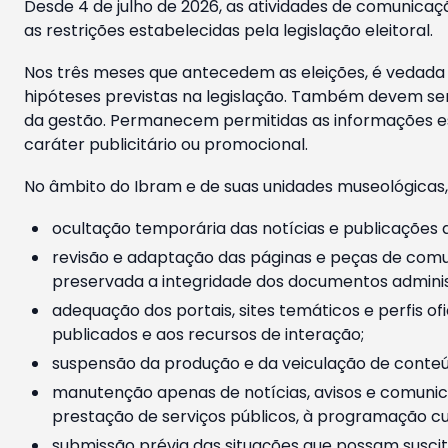
Desde 4 de julho de 2026, as atividades de comunicaçã
as restrições estabelecidas pela legislação eleitoral.
Nos três meses que antecedem as eleições, é vedada a
hipóteses previstas na legislação. Também devem ser
da gestão. Permanecem permitidas as informações est
caráter publicitário ou promocional.
No âmbito do Ibram e de suas unidades museológicas,
ocultação temporária das notícias e publicações a
revisão e adaptação das páginas e peças de comu
preservada a integridade dos documentos administ
adequação dos portais, sites temáticos e perfis ofi
publicados e aos recursos de interação;
suspensão da produção e da veiculação de conteúd
manutenção apenas de notícias, avisos e comunica
prestação de serviços públicos, à programação cul
submissão prévia das situações que possam suscita