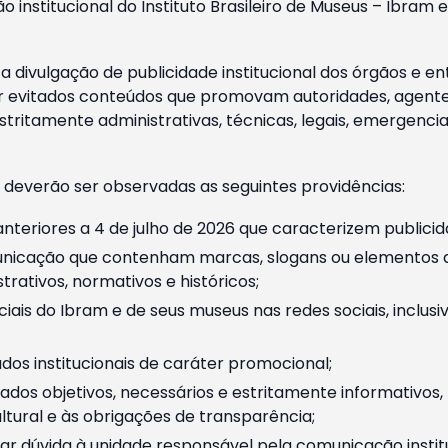
o institucional do Instituto Brasileiro de Museus – Ibra
 divulgação de publicidade institucional dos órgãos e en
 evitados conteúdos que promovam autoridades, agentes 
ritamente administrativas, técnicas, legais, emergencia
 deverão ser observadas as seguintes providências:
nteriores a 4 de julho de 2026 que caracterizem publicid
nicação que contenham marcas, slogans ou elementos da 
rativos, normativos e históricos;
ciais do Ibram e de seus museus nas redes sociais, inclus
os institucionais de caráter promocional;
dos objetivos, necessários e estritamente informativos
tural e às obrigações de transparência;
r dúvida à unidade responsável pela comunicação instituci