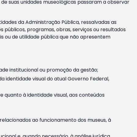
m e de suas unidades museológicas passaram a observar
tidades da Administração Pública, ressalvadas as
públicos, programas, obras, serviços ou resultados
is ou de utilidade pública que não apresentem
ade institucional ou promoção da gestão;
identidade visual do atual Governo Federal,
ive quanto à identidade visual, aos conteúdos
, relacionados ao funcionamento dos museus, à
onal e, quando necessário, à análise jurídica.