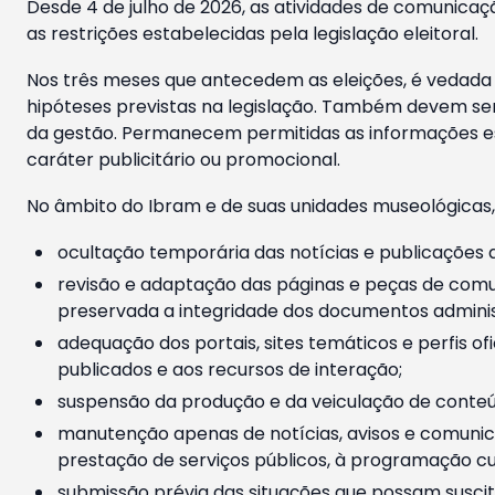
Desde 4 de julho de 2026, as atividades de comunicaçã
as restrições estabelecidas pela legislação eleitoral.
Nos três meses que antecedem as eleições, é vedada a
hipóteses previstas na legislação. Também devem ser
da gestão. Permanecem permitidas as informações est
caráter publicitário ou promocional.
No âmbito do Ibram e de suas unidades museológicas,
ocultação temporária das notícias e publicações a
revisão e adaptação das páginas e peças de comu
preservada a integridade dos documentos administ
adequação dos portais, sites temáticos e perfis ofi
publicados e aos recursos de interação;
suspensão da produção e da veiculação de conteúd
manutenção apenas de notícias, avisos e comunica
prestação de serviços públicos, à programação cul
submissão prévia das situações que possam suscita