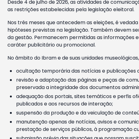
Desde 4 de julho de 2026, as atividades de comunicaçã
as restrições estabelecidas pela legislação eleitoral.
Nos três meses que antecedem as eleições, é vedada a
hipóteses previstas na legislação. Também devem ser
da gestão. Permanecem permitidas as informações est
caráter publicitário ou promocional.
No âmbito do Ibram e de suas unidades museológicas,
ocultação temporária das notícias e publicações a
revisão e adaptação das páginas e peças de comu
preservada a integridade dos documentos administ
adequação dos portais, sites temáticos e perfis ofi
publicados e aos recursos de interação;
suspensão da produção e da veiculação de conteúd
manutenção apenas de notícias, avisos e comunica
prestação de serviços públicos, à programação cul
submissão prévia das situações que possam suscita