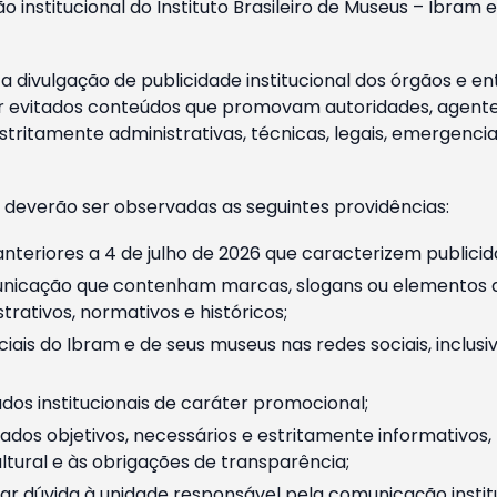
o institucional do Instituto Brasileiro de Museus – Ibra
 divulgação de publicidade institucional dos órgãos e en
 evitados conteúdos que promovam autoridades, agentes 
ritamente administrativas, técnicas, legais, emergencia
 deverão ser observadas as seguintes providências:
nteriores a 4 de julho de 2026 que caracterizem publicid
nicação que contenham marcas, slogans ou elementos da 
rativos, normativos e históricos;
ciais do Ibram e de seus museus nas redes sociais, inclus
os institucionais de caráter promocional;
dos objetivos, necessários e estritamente informativos
tural e às obrigações de transparência;
r dúvida à unidade responsável pela comunicação instituci