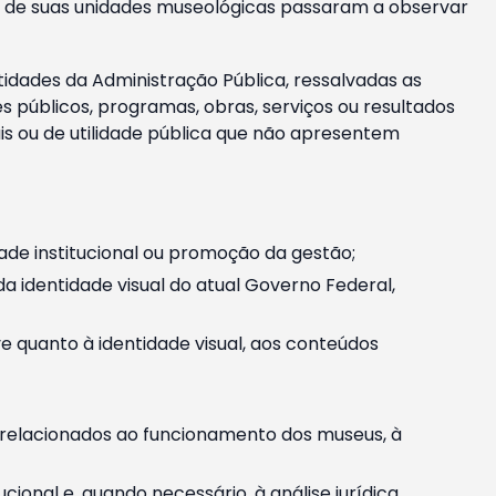
m e de suas unidades museológicas passaram a observar
tidades da Administração Pública, ressalvadas as
públicos, programas, obras, serviços ou resultados
is ou de utilidade pública que não apresentem
ade institucional ou promoção da gestão;
identidade visual do atual Governo Federal,
ive quanto à identidade visual, aos conteúdos
, relacionados ao funcionamento dos museus, à
onal e, quando necessário, à análise jurídica.