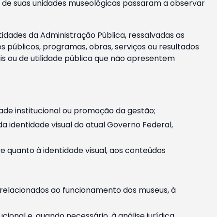
m e de suas unidades museológicas passaram a observar
tidades da Administração Pública, ressalvadas as
públicos, programas, obras, serviços ou resultados
is ou de utilidade pública que não apresentem
ade institucional ou promoção da gestão;
identidade visual do atual Governo Federal,
ive quanto à identidade visual, aos conteúdos
, relacionados ao funcionamento dos museus, à
onal e, quando necessário, à análise jurídica.