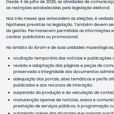
Desde 4 de julho de 2026, as atividades de comunicaçã
as restrições estabelecidas pela legislação eleitoral.
Nos três meses que antecedem as eleições, é vedada a
hipóteses previstas na legislação. Também devem ser
da gestão. Permanecem permitidas as informações est
caráter publicitário ou promocional.
No âmbito do Ibram e de suas unidades museológicas,
ocultação temporária das notícias e publicações a
revisão e adaptação das páginas e peças de comu
preservada a integridade dos documentos administ
adequação dos portais, sites temáticos e perfis ofi
publicados e aos recursos de interação;
suspensão da produção e da veiculação de conteúd
manutenção apenas de notícias, avisos e comunica
prestação de serviços públicos, à programação cul
submissão prévia das situações que possam suscita