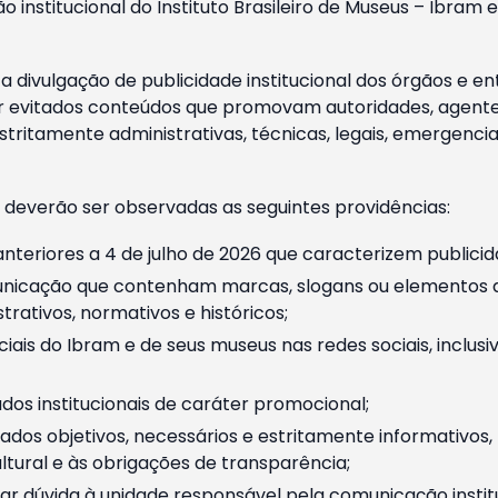
o institucional do Instituto Brasileiro de Museus – Ibra
 divulgação de publicidade institucional dos órgãos e en
 evitados conteúdos que promovam autoridades, agentes 
ritamente administrativas, técnicas, legais, emergencia
 deverão ser observadas as seguintes providências:
nteriores a 4 de julho de 2026 que caracterizem publicid
nicação que contenham marcas, slogans ou elementos da 
rativos, normativos e históricos;
ciais do Ibram e de seus museus nas redes sociais, inclus
os institucionais de caráter promocional;
dos objetivos, necessários e estritamente informativos
tural e às obrigações de transparência;
r dúvida à unidade responsável pela comunicação instituci