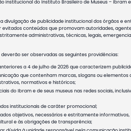
o institucional do Instituto Brasileiro de Museus – Ibra
 divulgação de publicidade institucional dos órgãos e en
 evitados conteúdos que promovam autoridades, agentes 
ritamente administrativas, técnicas, legais, emergencia
 deverão ser observadas as seguintes providências:
nteriores a 4 de julho de 2026 que caracterizem publicid
nicação que contenham marcas, slogans ou elementos da 
rativos, normativos e históricos;
ciais do Ibram e de seus museus nas redes sociais, inclus
os institucionais de caráter promocional;
dos objetivos, necessários e estritamente informativos
tural e às obrigações de transparência;
r dúvida à unidade responsável pela comunicação instituci