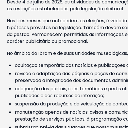
Desde 4 de julho de 2026, as atividades de comunicaçã
as restrições estabelecidas pela legislação eleitoral.
Nos três meses que antecedem as eleições, é vedada a
hipóteses previstas na legislação. Também devem ser
da gestão. Permanecem permitidas as informações est
caráter publicitário ou promocional.
No âmbito do Ibram e de suas unidades museológicas,
ocultação temporária das notícias e publicações a
revisão e adaptação das páginas e peças de comu
preservada a integridade dos documentos administ
adequação dos portais, sites temáticos e perfis ofi
publicados e aos recursos de interação;
suspensão da produção e da veiculação de conteúd
manutenção apenas de notícias, avisos e comunica
prestação de serviços públicos, à programação cul
submissão prévia das situações que possam suscita