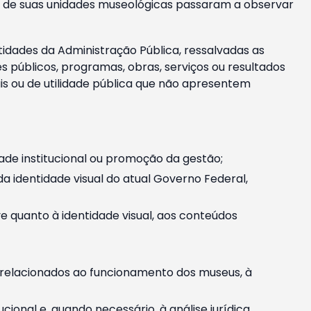
m e de suas unidades museológicas passaram a observar
tidades da Administração Pública, ressalvadas as
públicos, programas, obras, serviços ou resultados
is ou de utilidade pública que não apresentem
ade institucional ou promoção da gestão;
identidade visual do atual Governo Federal,
ive quanto à identidade visual, aos conteúdos
, relacionados ao funcionamento dos museus, à
onal e, quando necessário, à análise jurídica.