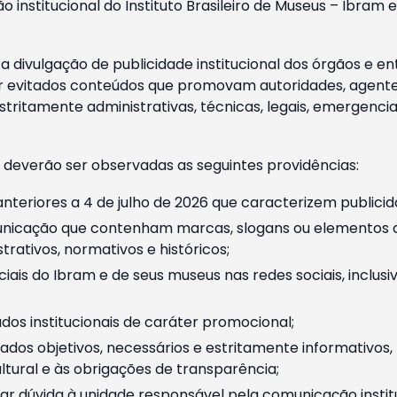
o institucional do Instituto Brasileiro de Museus – Ibra
 divulgação de publicidade institucional dos órgãos e en
 evitados conteúdos que promovam autoridades, agentes 
ritamente administrativas, técnicas, legais, emergencia
 deverão ser observadas as seguintes providências:
nteriores a 4 de julho de 2026 que caracterizem publicid
nicação que contenham marcas, slogans ou elementos da 
rativos, normativos e históricos;
ciais do Ibram e de seus museus nas redes sociais, inclus
os institucionais de caráter promocional;
dos objetivos, necessários e estritamente informativos
tural e às obrigações de transparência;
r dúvida à unidade responsável pela comunicação instituci