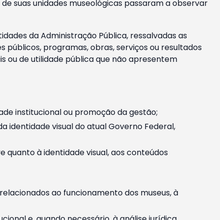
m e de suas unidades museológicas passaram a observar
tidades da Administração Pública, ressalvadas as
públicos, programas, obras, serviços ou resultados
is ou de utilidade pública que não apresentem
ade institucional ou promoção da gestão;
identidade visual do atual Governo Federal,
ive quanto à identidade visual, aos conteúdos
, relacionados ao funcionamento dos museus, à
onal e, quando necessário, à análise jurídica.