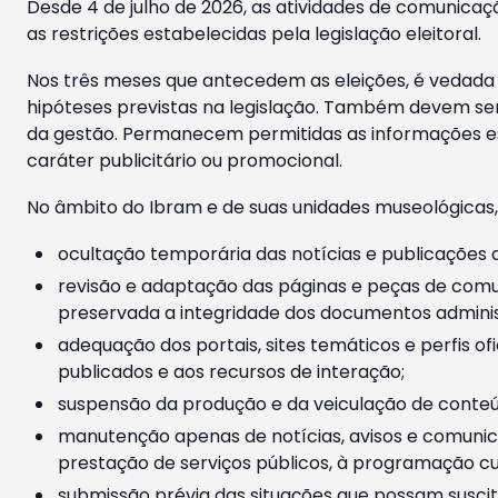
Desde 4 de julho de 2026, as atividades de comunicaçã
as restrições estabelecidas pela legislação eleitoral.
Nos três meses que antecedem as eleições, é vedada a
hipóteses previstas na legislação. Também devem ser
da gestão. Permanecem permitidas as informações est
caráter publicitário ou promocional.
No âmbito do Ibram e de suas unidades museológicas,
ocultação temporária das notícias e publicações a
revisão e adaptação das páginas e peças de comu
preservada a integridade dos documentos administ
adequação dos portais, sites temáticos e perfis ofi
publicados e aos recursos de interação;
suspensão da produção e da veiculação de conteúd
manutenção apenas de notícias, avisos e comunica
prestação de serviços públicos, à programação cul
submissão prévia das situações que possam suscita