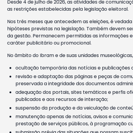
Desde 4 de julho de 2026, as atividades de comunicaçã
as restrições estabelecidas pela legislação eleitoral.
Nos três meses que antecedem as eleições, é vedada a
hipóteses previstas na legislação. Também devem ser
da gestão. Permanecem permitidas as informações est
caráter publicitário ou promocional.
No âmbito do Ibram e de suas unidades museológicas,
ocultação temporária das notícias e publicações a
revisão e adaptação das páginas e peças de comu
preservada a integridade dos documentos administ
adequação dos portais, sites temáticos e perfis ofi
publicados e aos recursos de interação;
suspensão da produção e da veiculação de conteúd
manutenção apenas de notícias, avisos e comunica
prestação de serviços públicos, à programação cul
submissão prévia das situações que possam suscita