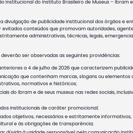
o institucional do Instituto Brasileiro de Museus – Ibra
 divulgação de publicidade institucional dos órgãos e en
 evitados conteúdos que promovam autoridades, agentes 
ritamente administrativas, técnicas, legais, emergencia
 deverão ser observadas as seguintes providências:
nteriores a 4 de julho de 2026 que caracterizem publicid
nicação que contenham marcas, slogans ou elementos da 
rativos, normativos e históricos;
ciais do Ibram e de seus museus nas redes sociais, inclus
os institucionais de caráter promocional;
dos objetivos, necessários e estritamente informativos
tural e às obrigações de transparência;
r dúvida à unidade responsável pela comunicação instituci