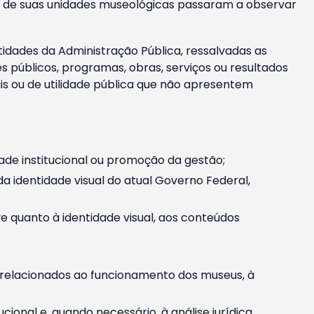
m e de suas unidades museológicas passaram a observar
tidades da Administração Pública, ressalvadas as
públicos, programas, obras, serviços ou resultados
is ou de utilidade pública que não apresentem
ade institucional ou promoção da gestão;
identidade visual do atual Governo Federal,
ive quanto à identidade visual, aos conteúdos
, relacionados ao funcionamento dos museus, à
onal e, quando necessário, à análise jurídica.