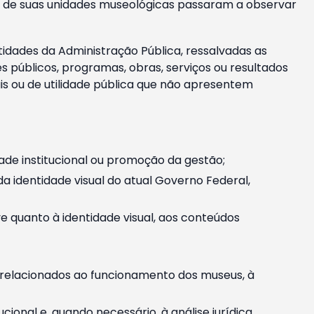
m e de suas unidades museológicas passaram a observar
tidades da Administração Pública, ressalvadas as
públicos, programas, obras, serviços ou resultados
is ou de utilidade pública que não apresentem
ade institucional ou promoção da gestão;
identidade visual do atual Governo Federal,
ive quanto à identidade visual, aos conteúdos
, relacionados ao funcionamento dos museus, à
onal e, quando necessário, à análise jurídica.