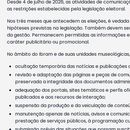
Desde 4 de julho de 2026, as atividades de comunicaçã
as restrições estabelecidas pela legislação eleitoral.
Nos três meses que antecedem as eleições, é vedada a
hipóteses previstas na legislação. Também devem ser
da gestão. Permanecem permitidas as informações est
caráter publicitário ou promocional.
No âmbito do Ibram e de suas unidades museológicas,
ocultação temporária das notícias e publicações a
revisão e adaptação das páginas e peças de comu
preservada a integridade dos documentos administ
adequação dos portais, sites temáticos e perfis ofi
publicados e aos recursos de interação;
suspensão da produção e da veiculação de conteúd
manutenção apenas de notícias, avisos e comunica
prestação de serviços públicos, à programação cul
submissão prévia das situações que possam suscita