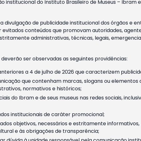
o institucional do Instituto Brasileiro de Museus – Ibra
 divulgação de publicidade institucional dos órgãos e en
 evitados conteúdos que promovam autoridades, agentes 
ritamente administrativas, técnicas, legais, emergencia
 deverão ser observadas as seguintes providências:
nteriores a 4 de julho de 2026 que caracterizem publicid
nicação que contenham marcas, slogans ou elementos da 
rativos, normativos e históricos;
ciais do Ibram e de seus museus nas redes sociais, inclus
os institucionais de caráter promocional;
dos objetivos, necessários e estritamente informativos
tural e às obrigações de transparência;
r dúvida à unidade responsável pela comunicação instituci