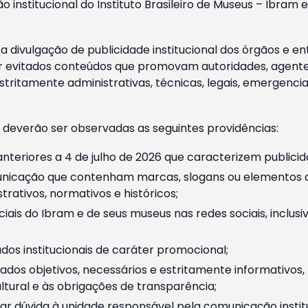
o institucional do Instituto Brasileiro de Museus – Ibra
 divulgação de publicidade institucional dos órgãos e en
 evitados conteúdos que promovam autoridades, agentes 
ritamente administrativas, técnicas, legais, emergencia
 deverão ser observadas as seguintes providências:
nteriores a 4 de julho de 2026 que caracterizem publicid
nicação que contenham marcas, slogans ou elementos da 
rativos, normativos e históricos;
ciais do Ibram e de seus museus nas redes sociais, inclus
os institucionais de caráter promocional;
dos objetivos, necessários e estritamente informativos
tural e às obrigações de transparência;
r dúvida à unidade responsável pela comunicação instituci