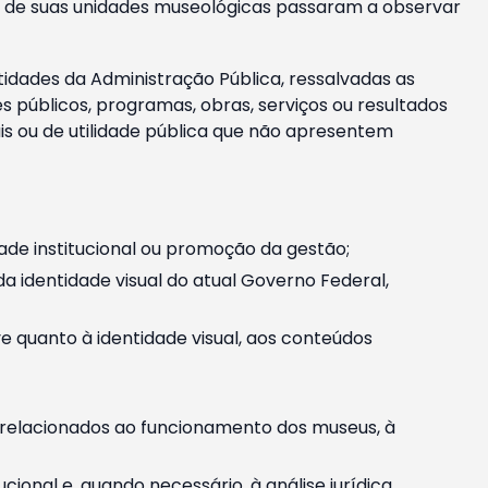
m e de suas unidades museológicas passaram a observar
tidades da Administração Pública, ressalvadas as
públicos, programas, obras, serviços ou resultados
is ou de utilidade pública que não apresentem
ade institucional ou promoção da gestão;
identidade visual do atual Governo Federal,
ive quanto à identidade visual, aos conteúdos
, relacionados ao funcionamento dos museus, à
onal e, quando necessário, à análise jurídica.