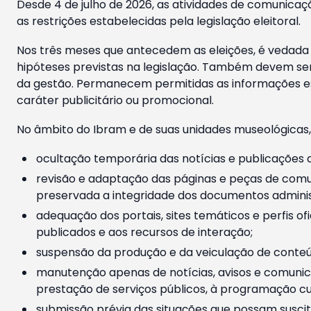
Desde 4 de julho de 2026, as atividades de comunicaçã
as restrições estabelecidas pela legislação eleitoral.
Nos três meses que antecedem as eleições, é vedada a
hipóteses previstas na legislação. Também devem ser
da gestão. Permanecem permitidas as informações est
caráter publicitário ou promocional.
No âmbito do Ibram e de suas unidades museológicas,
ocultação temporária das notícias e publicações a
revisão e adaptação das páginas e peças de comu
preservada a integridade dos documentos administ
adequação dos portais, sites temáticos e perfis ofi
publicados e aos recursos de interação;
suspensão da produção e da veiculação de conteúd
manutenção apenas de notícias, avisos e comunica
prestação de serviços públicos, à programação cul
submissão prévia das situações que possam suscita