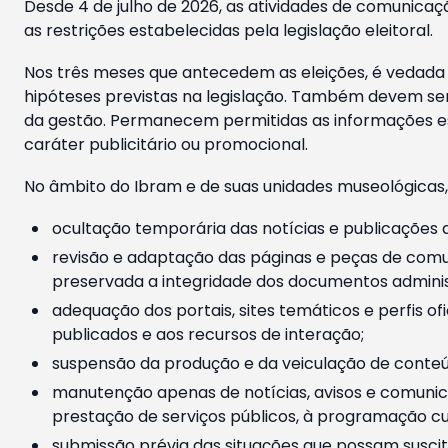
Desde 4 de julho de 2026, as atividades de comunicaçã
as restrições estabelecidas pela legislação eleitoral.
Nos três meses que antecedem as eleições, é vedada a
hipóteses previstas na legislação. Também devem ser
da gestão. Permanecem permitidas as informações est
caráter publicitário ou promocional.
No âmbito do Ibram e de suas unidades museológicas,
ocultação temporária das notícias e publicações a
revisão e adaptação das páginas e peças de comu
preservada a integridade dos documentos administ
adequação dos portais, sites temáticos e perfis ofi
publicados e aos recursos de interação;
suspensão da produção e da veiculação de conteúd
manutenção apenas de notícias, avisos e comunica
prestação de serviços públicos, à programação cul
submissão prévia das situações que possam suscita