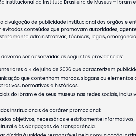
o institucional do Instituto Brasileiro de Museus – Ibra
 divulgação de publicidade institucional dos órgãos e en
 evitados conteúdos que promovam autoridades, agentes 
ritamente administrativas, técnicas, legais, emergencia
 deverão ser observadas as seguintes providências:
nteriores a 4 de julho de 2026 que caracterizem publicid
nicação que contenham marcas, slogans ou elementos da 
rativos, normativos e históricos;
ciais do Ibram e de seus museus nas redes sociais, inclus
os institucionais de caráter promocional;
dos objetivos, necessários e estritamente informativos
tural e às obrigações de transparência;
r dúvida à unidade responsável pela comunicação instituci