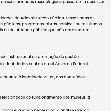
m e de suas unidades museológicas passaram a observar
tidades da Administração Pública, ressalvadas as
públicos, programas, obras, serviços ou resultados
is ou de utilidade pública que não apresentem
ade institucional ou promoção da gestão;
identidade visual do atual Governo Federal,
ive quanto à identidade visual, aos conteúdos
, relacionados ao funcionamento dos museus, à
onal e, quando necessário, à análise jurídica.